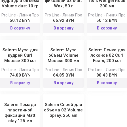
пудра для объёма
фиксации 03 Matt
гель Wet gel Rock
Volume dust 10 гр
Wax, 50 г
200 мл
Pro Line - Линия Про
Pro Line - Линия Про
Pro Line - Линия Про
50.12 BYN
66.92 BYN
50.12 BYN
В корзину
В корзину
В корзину
Salerm Мусс для
Salerm Мусс
Salerm Пенка для
кудрей Curl
объем Volume
локонов 02 Curl
Мousse 300 мл
Mousse 300 мл
Foam, 200 мл
Pro Line - Линия Про
Pro Line - Линия Про
Pro Line - Линия Про
74.88 BYN
64.85 BYN
88.43 BYN
В корзину
В корзину
В корзину
Salerm Помада
Salerm Спрей для
пластичной
объема 02 Volume
фиксации Matt
Spray, 250 мл
clay 125 мл