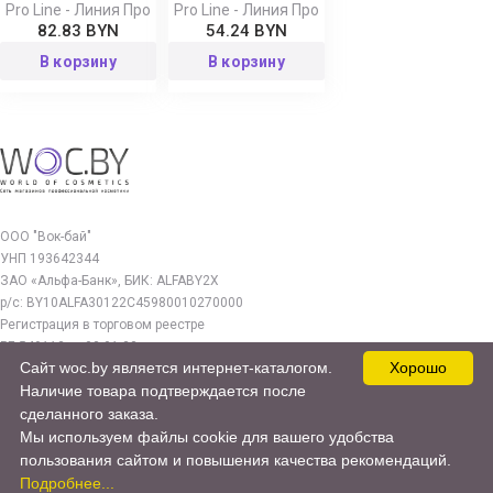
Pro Line - Линия Про
Pro Line - Линия Про
82.83 BYN
54.24 BYN
В корзину
В корзину
ООО "Вок-бай"
УНП 193642344
ЗАО «Альфа-Банк», БИК: ALFABY2X
р/с: BY10ALFA30122C45980010270000
Регистрация в торговом реестре
РБ 549112 от 03.01.23г.
Сайт woc.by является интернет-каталогом.
Хорошо
Юр. адрес:
Наличие товара подтверждается после
220140, г. Минск, ул. Бурдейного 22, оф.212
сделанного заказа.
Мы используем файлы cookie для вашего удобства
woc.by@yandex.by
пользования сайтом и повышения качества рекомендаций.
© 2017—2026 WOC.BY
Подробнее...