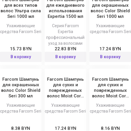
для всех типов
для ежедневного
для окрашенных
волос Ультра сила
использования
волос Color Shield
Seri 1000 мл
Expertia 1500 мл
Seri 1000 мл
Ухаживающие
Серия Farcom
Ухаживающие
средства Farcom Seri
Expertia
средства Farcom Seri
профессиональный
уход за волосами
15.73 BYN
22.83 BYN
17.24 BYN
В корзину
В корзину
В корзину
Farcom Шампунь
Farcom Шампунь
Farcom Шампунь
для окрашенных
для сухих и
для сухих и
волос Color Shield
поврежденных
поврежденных
Seri 300 мл
волос Moist Core
волос Moist Core
Seri 1000 мл
Seri 300 мл
Ухаживающие
Ухаживающие
Ухаживающие
средства Farcom Seri
средства Farcom Seri
средства Farcom Seri
8.38 BYN
17.24 BYN
8.16 BYN