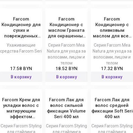
Farcom
Farcom
Farcom
Кондиционер для
Кондиционер с
Кондиционер с
сухих и
маслом Граната
оливковым
поврежденных
для окрашенных
маслом для всех
волос Moist Core
волос Mea Natura
типов волос Mea
Ухаживающие
Серия Farcom Mea
Серия Farcom Mea
Seri 300 мл
Pomegranate 300
Natura Olive 300
средства Farcom Seri
Natura для ухода за
Natura для ухода за
мл
мл
волосами, лицом и
волосами, лицом и
телом
телом
17.58 BYN
18.52 BYN
17.32 BYN
В корзину
В корзину
В корзину
Farcom Крем для
Farcom Лак для
Farcom Лак для
укладки волос с
волос сильной
волос средней
матирующим
фиксации Volume
фиксации Soft Seri
эффектом
Seri 400 мл
400 мл
средней фиксации
Серия Farcom Styling
Серия Farcom Styling
Серия Farcom Styling
Seri 100 мл
для стайлинга
для стайлинга
для стайлинга