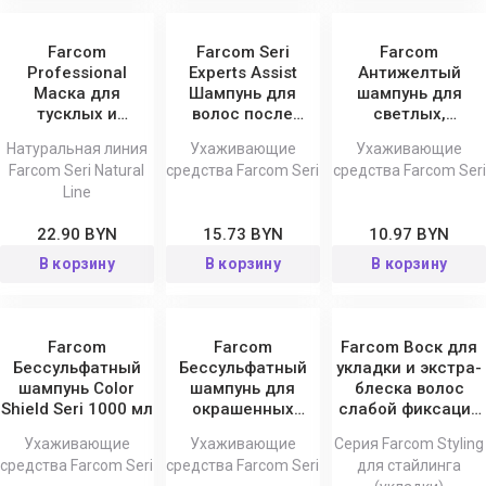
Farcom
Farcom Seri
Farcom
Professional
Experts Assist
Антижелтый
Маска для
Шампунь для
шампунь для
тусклых и
волос после
светлых,
повреждённых
процедур
осветленных и
Натуральная линия
Ухаживающие
Ухаживающие
волос с
химической
седых волос Silver
Farcom Seri Natural
средства Farcom Seri
средства Farcom Seri
аргановым
обработки и
Fix Seri 300 мл
Line
маслом Seri
окрашивания 1000
Natural Line, 1000
22.90 BYN
15.73 BYN
10.97 BYN
мл
В корзину
В корзину
В корзину
Farcom
Farcom
Farcom Воск для
Бессульфатный
Бессульфатный
укладки и экстра-
шампунь Color
шампунь для
блеска волос
Shield Seri 1000 мл
окрашенных
слабой фиксации
волос Color Shield
Seri 100 мл
Ухаживающие
Ухаживающие
Серия Farcom Styling
Seri 300 мл
средства Farcom Seri
средства Farcom Seri
для стайлинга