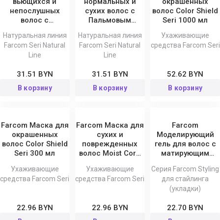
вьющихся и
нормальных и
окрашенных
непослушных
сухих волос с
волос Color Shield
волос с
Пальмовым
Seri 1000 мл
молочными
маслом
Натуральная линия
Натуральная линия
Ухаживающие
протеинами
Мгновенное
Farcom Seri Natural
Farcom Seri Natural
средства Farcom Seri
Гладкость и
оживление и
Line
Line
шелковистость
смягчение Natura
Natur
31.51 BYN
31.51 BYN
52.62 BYN
В корзину
В корзину
В корзину
Farcom Маска для
Farcom Маска для
Farcom
окрашенных
сухих и
Моделирующий
волос Color Shield
поврежденных
гель для волос с
Seri 300 мл
волос Moist Core
матирующим
Seri 300 мл
эффектом Expertia
Ухаживающие
Ухаживающие
Серия Farcom Styling
100 мл
средства Farcom Seri
средства Farcom Seri
для стайлинга
(укладки)
22.96 BYN
22.96 BYN
22.70 BYN