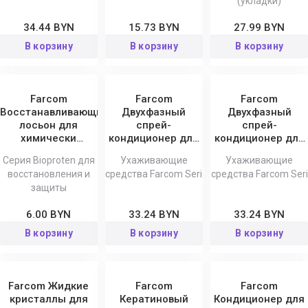
(укладки)
34.44 BYN
15.73 BYN
27.99 BYN
В корзину
В корзину
В корзину
Farcom
Farcom
Farcom
Восстанавливающий
Двухфазный
Двухфазный
лосьон для
спрей-
спрей-
химически
кондиционер для
кондиционер для
обработанных и
всех типов волос
окрашенных
Серия Bioproten для
Ухаживающие
Ухаживающие
окрашенных
Ultimate Revival
волос Color Shield
восстановления и
средства Farcom Seri
средства Farcom Seri
волос Bioproten
Seri 300 мл
Seri 300 мл
защиты
Seri
6.00 BYN
33.24 BYN
33.24 BYN
В корзину
В корзину
В корзину
Farcom Жидкие
Farcom
Farcom
кристаллы для
Кератиновый
Кондиционер для