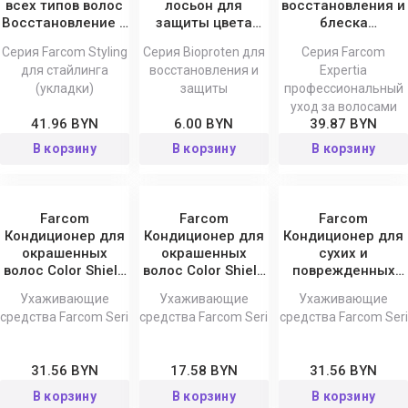
всех типов волос
лосьон для
восстановления и
Восстановление и
защиты цвета
блеска
защита Seri 100
окрашенных
окрашенных,
Серия Farcom Styling
Серия Bioproten для
Серия Farcom
мл
волос Bioproten
осветленных и
для стайлинга
восстановления и
Expertia
Seri
поврежденных
(укладки)
защиты
профессиональный
волос Expertia
уход за волосами
41.96 BYN
6.00 BYN
39.87 BYN
В корзину
В корзину
В корзину
Farcom
Farcom
Farcom
Кондиционер для
Кондиционер для
Кондиционер для
окрашенных
окрашенных
сухих и
волос Color Shield
волос Color Shield
поврежденных
Seri 1000 мл
Seri 300 мл
волос Moist Core
Ухаживающие
Ухаживающие
Ухаживающие
Seri 1000 мл
средства Farcom Seri
средства Farcom Seri
средства Farcom Seri
31.56 BYN
17.58 BYN
31.56 BYN
В корзину
В корзину
В корзину