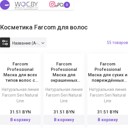
Косметика Farcom для волос
55 товаров
Название (А-Я)
Farcom
Farcom
Farcom
Professional
Professional
Professional
Маска для всех
Маска для
Маска для сухих и
типов волос с
окрашенных
повреждённых
экстрактами
волос с
волос с медом и
Натуральная линия
Натуральная линия
Натуральная линия
имбиря и зеленого
экстрактами
миндалем Seri
Farcom Seri Natural
Farcom Seri Natural
Farcom Seri Natural
чая Seri Natural
гибискуса и
Natural Line, 1000
Line
Line
Line
Line, 1000 мл
винограда Seri
мл
Natural Line, 1000
31.51 BYN
31.51 BYN
31.51 BYN
мл
В корзину
В корзину
В корзину