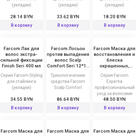
(укладки)
(укладки)
(укладки)
28.14 BYN
33.62 BYN
18.20 BYN
В корзину
В корзину
В корзину
Farcom Лак для
Farcom Лосьон
Farcom Маска для
волос экстра-
против выпадения
восстановления и
сильной фиксации
волос Scalp
блеска
Finish Seri 400 мл
Comfort Seri 12*10
окрашенных,
мл
осветленных и
Серия Farcom Styling
Трихологические
Серия Farcom
поврежденных
для стайлинга
средства Farcom
Expertia
волос Expertia
(укладки)
Scalp Comfort
профессиональный
1500
уход за волосами
34.55 BYN
86.64 BYN
48.50 BYN
В корзину
В корзину
В корзину
Farcom Маска для
Farcom Маска для
Farcom Маска для