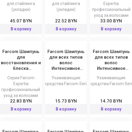
для стайлинга
для стайлинга
Expertia
Glow
(укладки)
(укладки)
профессиональный
уход за волосами
45.07 BYN
22.52 BYN
33.00 BYN
В корзину
В корзину
В корзину
Farcom Шампунь
Farcom Шампунь
Farcom Шампунь
для
для всех типов
для всех типов
восстановления и
волос
волос
блеска
Интенсивное
Интенсивное
окрашенных,
восстановление
восстановление
Серия Farcom
Ухаживающие
Ухаживающие
осветленных и
1000 мл
Ultimate Revival
Expertia
средства Farcom Seri
средства Farcom Seri
поврежденных
Seri 300 мл
профессиональный
волос Expertia 150
уход за волосами
22.83 BYN
15.73 BYN
14.70 BYN
В корзину
В корзину
В корзину
Farcom Шампунь
Farcom Шампунь
Farcom Шампунь