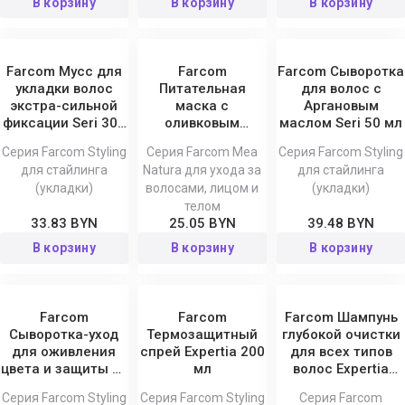
В корзину
В корзину
В корзину
Farcom Мусс для
Farcom
Farcom Сыворотка
укладки волос
Питательная
для волос с
экстра-сильной
маска с
Аргановым
фиксации Seri 300
оливковым
маслом Seri 50 мл
мл
маслом для всех
Серия Farcom Styling
Серия Farcom Mea
Серия Farcom Styling
типов волос Mea
для стайлинга
Natura для ухода за
для стайлинга
Natura Olive 250
(укладки)
волосами, лицом и
(укладки)
мл
телом
33.83 BYN
25.05 BYN
39.48 BYN
В корзину
В корзину
В корзину
Farcom
Farcom
Farcom Шампунь
Сыворотка-уход
Термозащитный
глубокой очистки
для оживления
спрей Expertia 200
для всех типов
цвета и защиты от
мл
волос Expertia
секущихся
1500 мл
Серия Farcom Styling
Серия Farcom Styling
Серия Farcom
кончиков Color