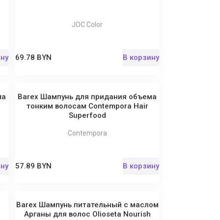
JOC Color
ину
69.78 BYN
В корзину
ма
Barex Шампунь для придания объема
тонким волосам Contempora Hair
Superfood
Contempora
ину
57.89 BYN
В корзину
я
Barex Шампунь питательный с маслом
r
Арганы для волос Olioseta Nourish