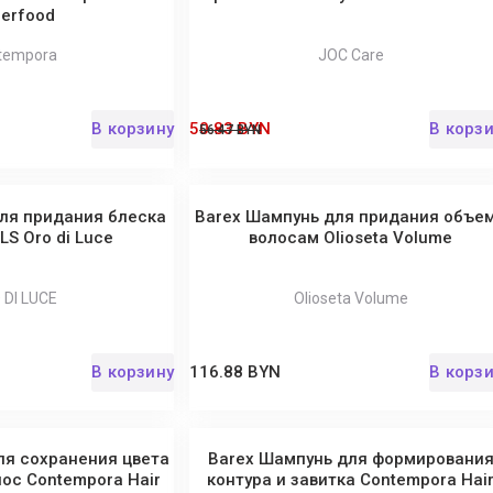
erfood
tempora
JOC Care
В корзину
50.83 BYN
В корз
56.47 BYN
ля придания блеска
Barex Шампунь для придания объе
S Oro di Luce
волосам Olioseta Volume
 DI LUCE
Olioseta Volume
В корзину
116.88 BYN
В корз
ля сохранения цвета
Barex Шампунь для формировани
ос Contempora Hair
контура и завитка Contempora Hai