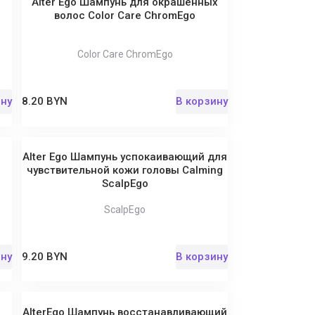
й
Alter Ego Шампунь для окрашенных
волос Color Care ChromEgo
Color Care ChromEgo
ину
8.20 BYN
В корзину
Alter Ego Шампунь успокаивающий для
чувствительной кожи головы Calming
ScalpEgo
ScalpEgo
ину
9.20 BYN
В корзину
AlterEgo Шампунь восстанавливающий