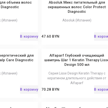
для объема волос
Absoluk Микс питательный для
Diagnostic
окрашенных волос Color Protect
Diagnostic
k (Испания)
Absoluk (Испания)
В корзину
47.60 BYN
В корз
нергетический для
Alfaparf Глубокий очищающий
lp Care Diagnostic
шампунь Шаг 1 Keratin Therapy Liss
Design 500 мл
k (Испания)
Серия Lisse Design Keratin Therapy с
кератином длительного действия от
Alfaparf
В корзину
70.28 BYN
В корз