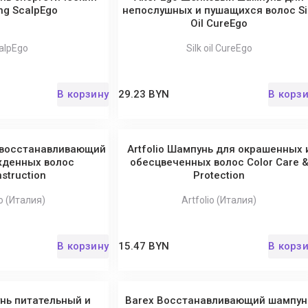
ing ScalpEgo
непослушных и пушащихся волос Si
Oil CureEgo
alpEgo
Silk oil CureEgo
В корзину
29.23 BYN
В корз
ь восстанавливающий
Artfolio Шампунь для окрашенных 
жденных волос
обесцвеченных волос Color Care 
struction
Protection
io (Италия)
Artfolio (Италия)
В корзину
15.47 BYN
В корз
унь питательный и
Barex Восстанавливающий шампун