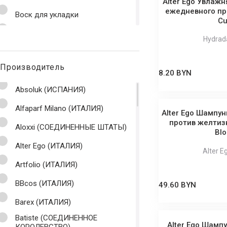
Alter Ego Увлаж
ежедневного пр
Воск для укладки
Cu
Гель для волос
Hydrad
Гель для душа
Производитель
Гель для укладки
8.20 BYN
Глина для волос
Absoluk (ИСПАНИЯ)
Глина для укладки
Alfaparf Milano (ИТАЛИЯ)
Alter Ego Шампун
против желтизн
Горячее обёртывание
Aloxxi (СОЕДИНЕННЫЕ ШТАТЫ)
Blo
Дозатор
Alter Ego (ИТАЛИЯ)
Alter E
Жидкие кристаллы
Artfolio (ИТАЛИЯ)
Жидкий шелк
BBcos (ИТАЛИЯ)
49.60 BYN
Загуститель
Barex (ИТАЛИЯ)
Batiste (СОЕДИНЕННОЕ
Кератиновое выпрямление
Alter Ego Шамп
КОРОЛЕВСТВО)