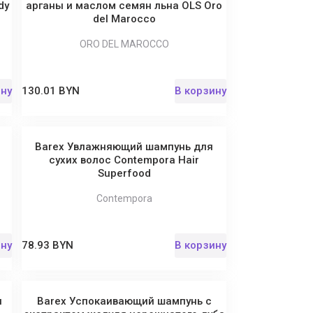
dy
арганы и маслом семян льна OLS Oro
del Marocco
ORO DEL MAROCCO
ину
130.01 BYN
В корзину
Barex Увлажняющий шампунь для
сухих волос Contempora Hair
Superfood
Contempora
ину
78.93 BYN
В корзину
я
Barex Успокаивающий шампунь с