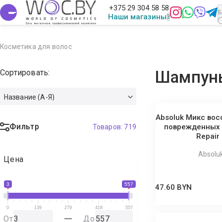
+375 29 304 58 58
Наши магазины
Косметика для волос
Сортировать:
Шампун
Название (А-Я)
Absoluk Микс во
Фильтр
поврежденных и
Товаров:
719
Repair
Absolu
Цена
3
557
47.60 BYN
0
139
279
418
557
От
До