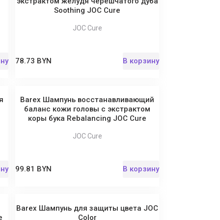
экстрактом желудя черешчатого дуба
Soothing JOC Cure
JOC Cure
ину
78.73 BYN
В корзину
я
Barex Шампунь восстанавливающий
баланс кожи головы с экстрактом
коры бука Rebalancing JOC Cure
JOC Cure
ину
99.81 BYN
В корзину
Barex Шампунь для защиты цвета JOC
e
Color