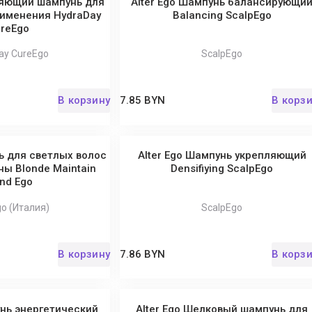
няющий шампунь для
Alter Ego Шампунь балансирующи
именения HydraDay
Balancing ScalpEgo
reEgo
ay CureEgo
ScalpEgo
В корзину
7.85 BYN
В корз
ь для светлых волос
Alter Ego Шампунь укрепляющий
ы Blonde Maintain
Densifiying ScalpEgo
nd Ego
go (Италия)
ScalpEgo
В корзину
7.86 BYN
В корз
унь энергетический
Alter Ego Шелковый шампунь для