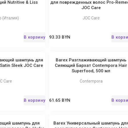
 Nutritive & Liss
для поврежденных волос Pro-Reme
JOC Care
io (Италия)
JOC Care
В корзину
93.33 BYN
В корз
вающий шампунь для
Barex Разглаживающий шампунь
atin Sleek JOC Care
Сияющий Бархат Contempora Hair
Superfood, 500 мл
C Care
Contempora
В корзину
61.65 BYN
В корз
ющий шампунь для
Barex Универсальный шампунь дл