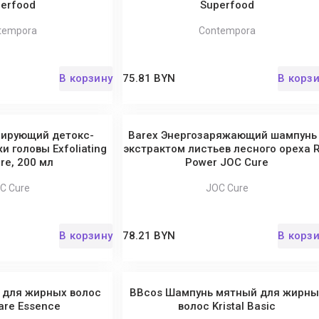
erfood
Superfood
tempora
Contempora
В корзину
75.81 BYN
В корз
иирующий детокс-
Barex Энергозаряжающий шампунь
 головы Exfoliating
экстрактом листьев лесного ореха 
re, 200 мл
Power JOC Cure
C Cure
JOC Cure
В корзину
78.21 BYN
В корз
 для жирных волос
BBcos Шампунь мятный для жирны
are Essence
волос Kristal Basic