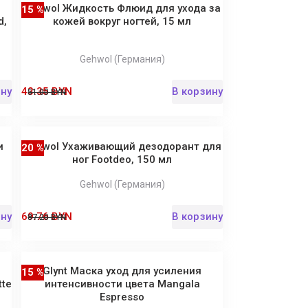
Gehwol Жидкость Флюид для ухода за
15 %
d,
кожей вокруг ногтей, 15 мл
Gehwol (Германия)
ину
43.35 BYN
В корзину
51.00 BYN
и
Gehwol Ухаживающий дезодорант для
20 %
ног Footdeo, 150 мл
Gehwol (Германия)
ину
69.76 BYN
В корзину
87.20 BYN
Glynt Маска уход для усиления
15 %
tte
интенсивности цвета Mangala
Espresso