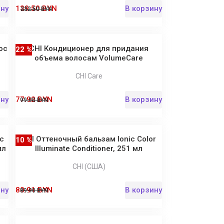
ину
139.50 BYN
В корзину
232.50 BYN
ос
CHI Кондиционер для придания
22 %
объема волосам VolumeCare
CHI Care
ину
77.92 BYN
В корзину
99.90 BYN
с
CHI Оттеночный бальзам Ionic Color
10 %
мл
Illuminate Conditioner, 251 мл
CHI (США)
ину
80.91 BYN
В корзину
89.90 BYN