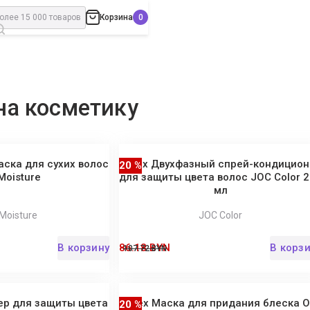
Корзина
на косметику
аска для сухих волос
Barex Двухфазный спрей-кондицион
20 %
Moisture
для защиты цвета волос JOC Color 
мл
Moisture
JOC Color
В корзину
86.18 BYN
В корз
107.72 BYN
ер для защиты цвета
Barex Маска для придания блеска 
20 %