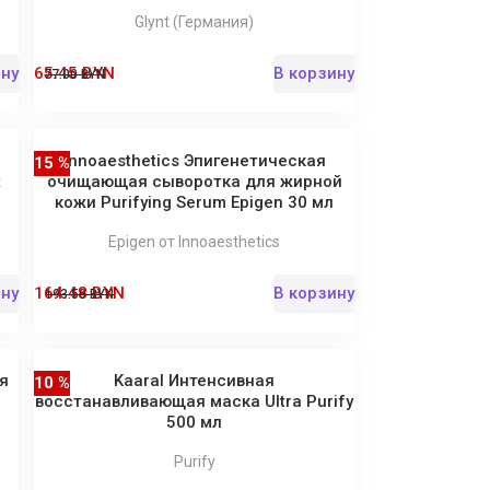
Glynt (Германия)
ину
65.45 BYN
В корзину
77.00 BYN
Innoaesthetics Эпигенетическая
15 %
t
очищающая сыворотка для жирной
кожи Purifying Serum Epigen 30 мл
Epigen от Innoaesthetics
ину
164.48 BYN
В корзину
193.50 BYN
я
Kaaral Интенсивная
10 %
восстанавливающая маска Ultra Purify
500 мл
Purify