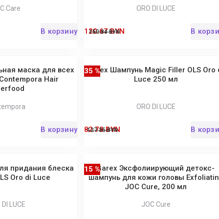
C Care
ORO DI LUCE
В корзину
120.67 BYN
В корз
150.84 BYN
ьная маска для всех
Barex Шампунь Magic Filler OLS Oro 
35 %
Contempora Hair
Luce 250 мл
erfood
tempora
ORO DI LUCE
В корзину
82.78 BYN
В корз
127.35 BYN
ля придания блеска
Barex Эксфолиирующий детокс-
15 %
S Oro di Luce
шампунь для кожи головы Exfoliati
JOC Cure, 200 мл
 DI LUCE
JOC Cure