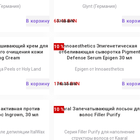
(Германия)
Glynt (Германия)
В корзину
65.45 BYN
В корз
77.00 BYN
ушивающий крем для
Innoaesthetics Эпигенетическая
10 %
го очищения кожи
отбеливающая сыворотка Pigmen
ng Cream
Defense Serum Epigen 30 мл
а Peels от Holy Land
Epigen от Innoaesthetics
В корзину
174.15 BYN
В корз
193.50 BYN
 активная против
Kaaral Запечатывающий лосьон дл
10 %
с Ingrown, 30 мл
волос Filler Purify
сле депиляции ItalWax
Серия Filler Purify для наполнение
структуры волоса от Kaaral