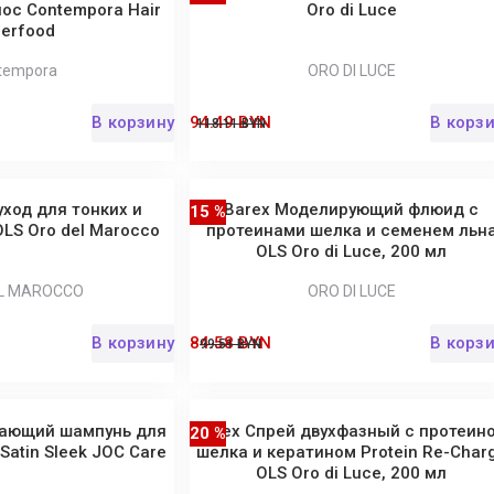
ос Contempora Hair
Oro di Luce
erfood
tempora
ORO DI LUCE
В корзину
94.49 BYN
В корз
118.11 BYN
ход для тонких и
Barex Моделирующий флюид с
15 %
LS Oro del Marocco
протеинами шелка и семенем льн
OLS Oro di Luce, 200 мл
L MAROCCO
ORO DI LUCE
В корзину
84.58 BYN
В корз
99.51 BYN
вающий шампунь для
Barex Спрей двухфазный с протеин
20 %
atin Sleek JOC Care
шелка и кератином Protein Re-Char
OLS Oro di Luce, 200 мл