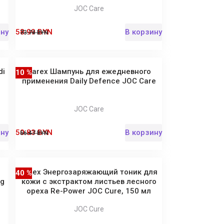
JOC Care
ину
58.99 BYN
В корзину
73.74 BYN
di
Barex Шампунь для ежедневного
10 %
применения Daily Defence JOC Care
JOC Care
ину
50.83 BYN
В корзину
56.47 BYN
Barex Энергозаряжающий тоник для
40 %
ng
кожи с экстрактом листьев лесного
ореха Re-Power JOC Cure, 150 мл
JOC Cure