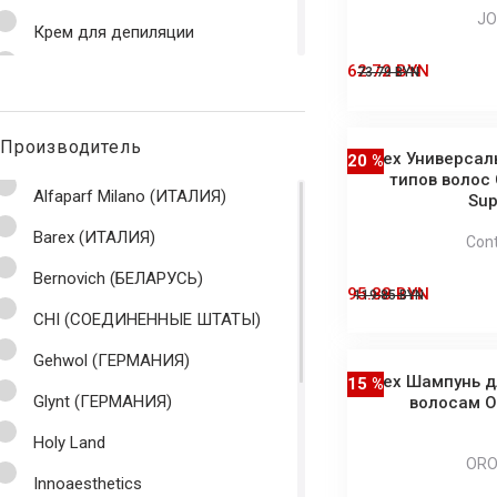
JO
Крем для депиляции
62.72 BYN
Крем для ног
73.79 BYN
Крем для укладки
Производитель
Лак экстрасильной фиксации
Barex Универсал
20 %
типов волос 
Лосьон для волос
Alfaparf Milano (ИТАЛИЯ)
Sup
Лосьон для укладки
Barex (ИТАЛИЯ)
Con
Маска для волос
Bernovich (БЕЛАРУСЬ)
95.88 BYN
119.85 BYN
Маска оттеночная
CHI (СОЕДИНЕННЫЕ ШТАТЫ)
Масло для волос
Gehwol (ГЕРМАНИЯ)
Barex Шампунь д
15 %
Масло для ногтей
Glynt (ГЕРМАНИЯ)
волосам OL
Мусс
Holy Land
ORO
Нейтрализатор желтизны
Innoaesthetics