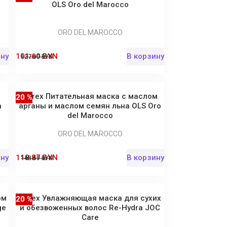
OLS Oro del Marocco
ORO DEL MAROCCO
ину
101.60 BYN
В корзину
127.00 BYN
Barex Питательная маска с маслом
20 %
а
арганы и маслом семян льна OLS Oro
del Marocco
ORO DEL MAROCCO
ину
118.87 BYN
В корзину
148.59 BYN
ом
Barex Увлажняющая маска для сухих
20 %
ge
и обезвоженных волос Re-Hydra JOC
Care