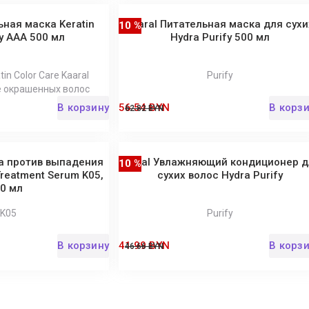
ьная маска Keratin
Kaaral Питательная маска для сухи
10 %
ly ААА 500 мл
Hydra Purify 500 мл
in Color Care Kaaral
Purify
е окрашенных волос
В корзину
56.54 BYN
В корз
62.82 BYN
а против выпадения
Kaaral Увлажняющий кондиционер д
10 %
Treatment Serum K05,
сухих волос Hydra Purify
0 мл
K05
Purify
В корзину
41.99 BYN
В корз
46.66 BYN