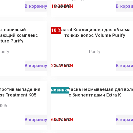
В корзину
10.35 BYN
В корз
11.50 BYN
Интенсивный
Kaaral Кондиционер для объема
10 %
вающий комплекс
тонких волос Volume Purify
ture Purify
urify
Purify
В корзину
23.73 BYN
В корз
26.37 BYN
 против выпадения
Kaaral Маска несмываемая для вол
10 %
новинка
ss Treatment K05
с биопептидами Extra K
K05
В корзину
60.07 BYN
В корз
66.74 BYN