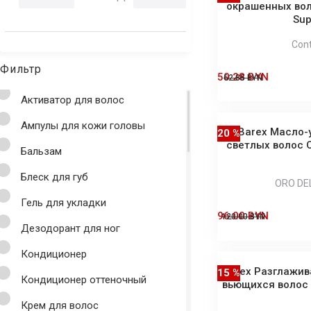
окрашенных вол
Sup
Con
Фильтр
50.28 BYN
62.85 BYN
Активатор для волос
Ампулы для кожи головы
Barex Масло-у
20 %
светлых волос O
Бальзам
Блеск для губ
ORO DE
Гель для укладки
96.00 BYN
120.00 BYN
Дезодорант для ног
Кондиционер
Barex Разглажи
15 %
Кондиционер оттеночный
вьющихся волос S
Крем для волос