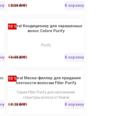
ину
63.59 BYN
В корзину
70.66 BYN
Kaaral Кондиционер для окрашенных
10 %
волос Colore Purify
Purify
ину
41.99 BYN
В корзину
46.66 BYN
ос
Kaaral Маска-филлер для придания
10 %
плотности волосам Filler Purify
Серия Filler Purify для наполнение
структуры волоса от Kaaral
ину
64.13 BYN
В корзину
71.26 BYN