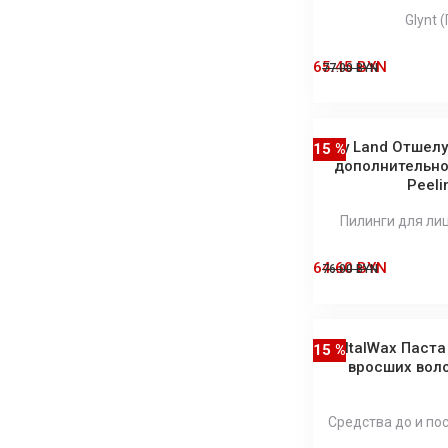
Glynt 
65.45 BYN
77.00 BYN
Holy Land Отшел
15 %
дополнительно
Peeli
Пилинги для лиц
64.60 BYN
76.00 BYN
ItalWax Паста
15 %
вросших воло
Средства до и по