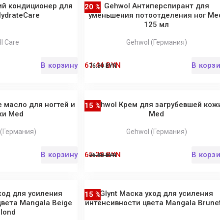
й кондиционер для
Gehwol Антиперспирант для
20 %
ydrateCare
уменьшения потоотделения ног Me
125 мл
I Care
Gehwol (Германия)
В корзину
61.44 BYN
В корз
76.80 BYN
 масло для ногтей и
Gehwol Крем для загрубевшей кож
15 %
жи Med
Med
 (Германия)
Gehwol (Германия)
В корзину
65.28 BYN
В корз
76.80 BYN
ход для усиления
Glynt Маска уход для усиления
15 %
вета Mangala Beige
интенсивности цвета Mangala Brune
lond