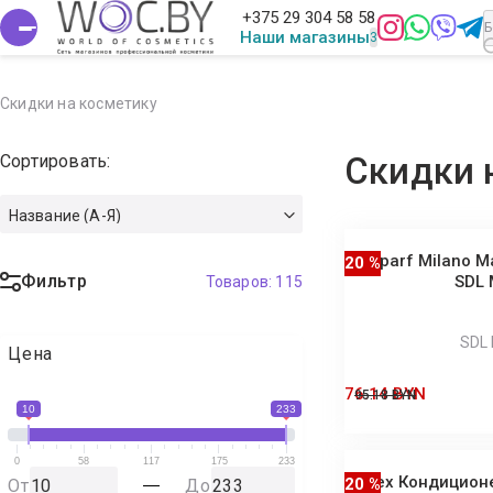
+375 29 304 58 58
Наши магазины
Скидки на косметику
Сортировать:
Скидки 
Название (А-Я)
Alfaparf Milano М
20 %
Фильтр
SDL 
Товаров:
115
SDL 
Цена
76.14 BYN
95.18 BYN
10
233
0
58
117
175
233
Barex Кондицион
20 %
От
До