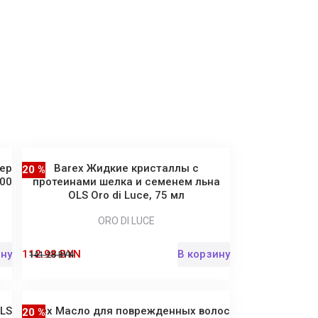
ер
Barex Жидкие кристаллы с
20 %
200
протеинами шелка и семенем льна
OLS Oro di Luce, 75 мл
ORO DI LUCE
ину
112.98 BYN
В корзину
141.23 BYN
OLS
Barex Масло для поврежденных волос
20 %