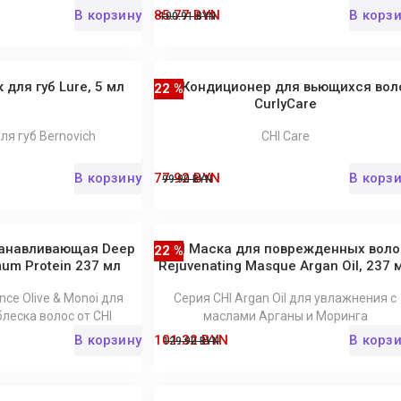
В корзину
85.77 BYN
В корз
100.91 BYN
 для губ Lure, 5 мл
CHI Кондиционер для вьющихся вол
22 %
CurlyCare
ля губ Bernovich
CHI Care
В корзину
77.92 BYN
В корз
99.90 BYN
танавливающая Deep
CHI Маска для поврежденных воло
22 %
imum Protein 237 мл
Rejuvenating Masque Argan Oil, 237 
ance Olive & Monoi для
Серия СHI Argan Oil для увлажнения с
леска волос от CHI
маслами Арганы и Моринга
В корзину
101.32 BYN
В корз
129.90 BYN