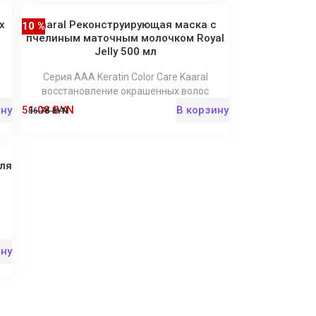
х
Kaaral Реконструирующая маска с
10 %
пчелиным маточным молочком Royal
Jelly 500 мл
Серия AAA Keratin Color Care Kaaral
восстановление окрашенных волос
ину
51.08 BYN
В корзину
56.76 BYN
ля
ину