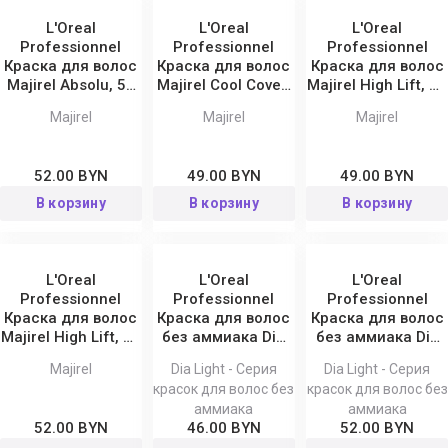
L'Oreal
L'Oreal
L'Oreal
Professionnel
Professionnel
Professionnel
Краска для волос
Краска для волос
Краска для волос
Majirel Absolu, 50
Majirel Cool Cover,
Majirel High Lift, 50
мл
50 мл
мл
Majirel
Majirel
Majirel
52.00 BYN
49.00 BYN
49.00 BYN
В корзину
В корзину
В корзину
L'Oreal
L'Oreal
L'Oreal
Professionnel
Professionnel
Professionnel
Краска для волос
Краска для волос
Краска для волос
Majirel High Lift, 60
без аммиака Dia
без аммиака Dia
мл
Light, 50 мл
Light, 60 мл
Majirel
Dia Light - Серия
Dia Light - Серия
красок для волос без
красок для волос без
аммиака
аммиака
52.00 BYN
46.00 BYN
52.00 BYN