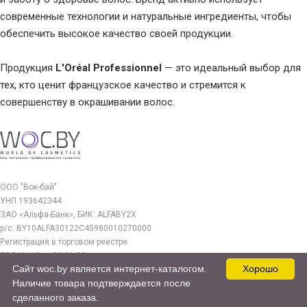
современные технологии и натуральные ингредиенты, чтобы
обеспечить высокое качество своей продукции.
Продукция
L'Oréal Professionnel
— это идеальный выбор для
тех, кто ценит французское качество и стремится к
совершенству в окрашивании волос.
ООО "Вок-бай"
УНП 193642344
ЗАО «Альфа-Банк», БИК: ALFABY2X
р/с: BY10ALFA30122C45980010270000
Регистрация в торговом реестре
РБ 549112 от 03.01.23г.
Сайт woc.by является интернет-каталогом.
Хорошо
Юр. адрес:
Наличие товара подтверждается после
220140, г. Минск, ул. Бурдейного 22, оф.212
сделанного заказа.