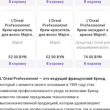
В корзину
В корзину
В корзину
L'Oreal
L'Oreal
L'Oreal
Professionnel
Professionnel
Professionnel
Крем-краситель
Крем-краситель
Крем-оксидант к
для волос Majirel
для волос Majirel,
краске Majirel
Cool Cover, 60 мл
60 мл
1000 мл
Majirel
Majirel
Средства L'Oreal для
окрашивания волос
52.00 BYN
52.00 BYN
74.00 BYN
В корзину
В корзину
В корзину
L'Oréal Professionnel — это ведущий французский бренд
,
который с момента своего основания в 1909 году стал
символом профессионального ухода за волосами. Бренд
известен своими передовыми технологиями и
высококачественной продукцией, которая удовлетворяет
потребности как профессиональных стилистов, так и домашних