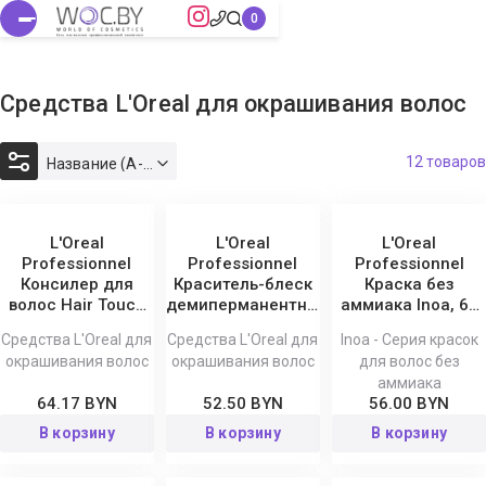
Средства L'Oreal для окрашивания волос
12 товаров
Название (А-Я)
L'Oreal
L'Oreal
L'Oreal
Professionnel
Professionnel
Professionnel
Консилер для
Краситель-блеск
Краска без
волос Hair Touch
демиперманентный
аммиака Inoa, 60
Up, 75 мл
для волос Dia
мл
Средства L'Oreal для
Средства L'Oreal для
Inoa - Серия красок
Color, 60 мл
окрашивания волос
окрашивания волос
для волос без
аммиака
64.17 BYN
52.50 BYN
56.00 BYN
В корзину
В корзину
В корзину