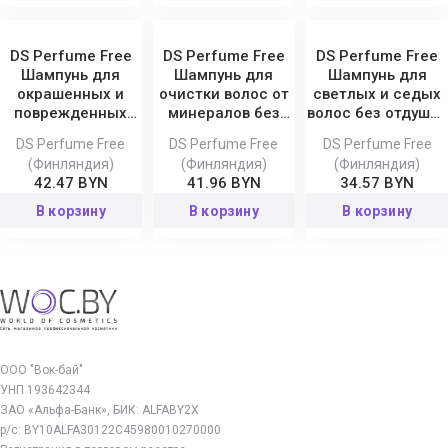
DS Perfume Free
DS Perfume Free
DS Perfume Free
Шампунь для
Шампунь для
Шампунь для
окрашенных и
очистки волос от
светлых и седых
поврежденных
минералов без
волос без отдушек
волос без отдушек
отдушек Mineral
Blond Sim Sensitive
DS Perfume Free
DS Perfume Free
DS Perfume Free
Color Sim Sensitive
Sim Sensitive
(Финляндия)
(Финляндия)
(Финляндия)
42.47 BYN
41.96 BYN
34.57 BYN
В корзину
В корзину
В корзину
ООО "Вок-бай"
УНП 193642344
ЗАО «Альфа-Банк», БИК: ALFABY2X
р/с: BY10ALFA30122C45980010270000