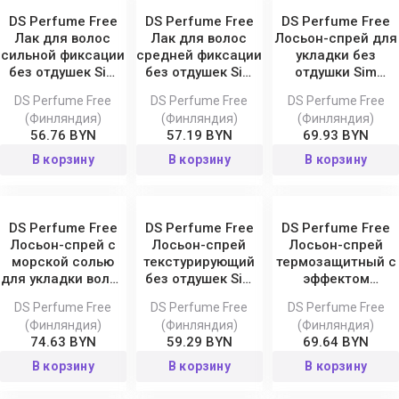
DS Perfume Free
DS Perfume Free
DS Perfume Free
Лак для волос
Лак для волос
Лосьон-спрей для
сильной фиксации
средней фиксации
укладки без
без отдушек Sim
без отдушек Sim
отдушки Sim
Sensitive
Sensitive
Sensitive
DS Perfume Free
DS Perfume Free
DS Perfume Free
(Финляндия)
(Финляндия)
(Финляндия)
56.76 BYN
57.19 BYN
69.93 BYN
В корзину
В корзину
В корзину
DS Perfume Free
DS Perfume Free
DS Perfume Free
Лосьон-спрей с
Лосьон-спрей
Лосьон-спрей
морской солью
текстурирующий
термозащитный с
для укладки волос
без отдушек Sim
эффектом
без отдушек Sim
Sensitive
фиксации без
DS Perfume Free
DS Perfume Free
DS Perfume Free
Sensitive
отдушек Sim
(Финляндия)
(Финляндия)
(Финляндия)
Sensitive
74.63 BYN
59.29 BYN
69.64 BYN
В корзину
В корзину
В корзину