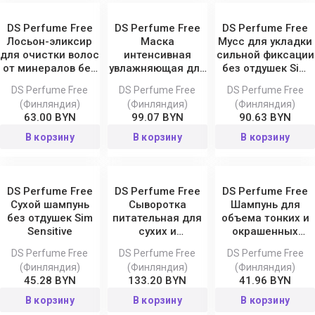
DS Perfume Free
DS Perfume Free
DS Perfume Free
Лосьон-эликсир
Маска
Мусс для укладки
для очистки волос
интенсивная
сильной фиксации
от минералов без
увлажняющая для
без отдушек Sim
отдушек Sim
волос без отдушек
Sensitive
DS Perfume Free
DS Perfume Free
DS Perfume Free
Sensitive
Sim Sensitive
(Финляндия)
(Финляндия)
(Финляндия)
63.00 BYN
99.07 BYN
90.63 BYN
В корзину
В корзину
В корзину
DS Perfume Free
DS Perfume Free
DS Perfume Free
Сухой шампунь
Сыворотка
Шампунь для
без отдушек Sim
питательная для
объема тонких и
Sensitive
сухих и
окрашенных
поврежденных
волос без отдушек
DS Perfume Free
DS Perfume Free
DS Perfume Free
волос без
Volume Sim
(Финляндия)
(Финляндия)
(Финляндия)
отдышек Sim
Sensitive
45.28 BYN
133.20 BYN
41.96 BYN
Sensitive
В корзину
В корзину
В корзину