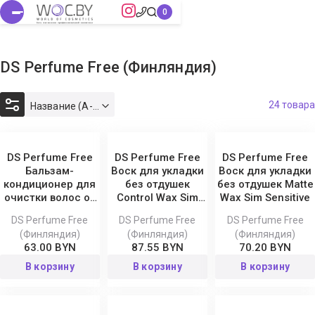
DS Perfume Free (Финляндия)
24 товара
Название (А-Я)
DS Perfume Free
DS Perfume Free
DS Perfume Free
Бальзам-
Воск для укладки
Воск для укладки
кондиционер для
без отдушек
без отдушек Matte
очистки волос от
Control Wax Sim
Wax Sim Sensitive
минералов без
Sensitive
DS Perfume Free
DS Perfume Free
DS Perfume Free
отдушек Sim
(Финляндия)
(Финляндия)
(Финляндия)
Sensitive
63.00 BYN
87.55 BYN
70.20 BYN
В корзину
В корзину
В корзину