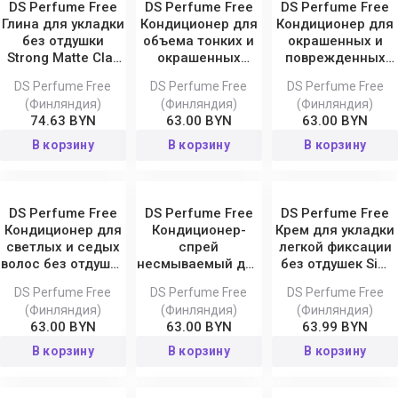
DS Perfume Free
DS Perfume Free
DS Perfume Free
Глина для укладки
Кондиционер для
Кондиционер для
без отдушки
объема тонких и
окрашенных и
Strong Matte Clay
окрашенных
поврежденных
Sim Sensitive
волос без отдушек
волос без отдушек
DS Perfume Free
DS Perfume Free
DS Perfume Free
Volume Sim
Color Sim Sensitive
(Финляндия)
(Финляндия)
(Финляндия)
Sensitive
74.63 BYN
63.00 BYN
63.00 BYN
В корзину
В корзину
В корзину
DS Perfume Free
DS Perfume Free
DS Perfume Free
Кондиционер для
Кондиционер-
Крем для укладки
светлых и седых
спрей
легкой фиксации
волос без отдушек
несмываемый для
без отдушек Sim
Blond Sim Sensitive
всех типов волос
Sensitive
DS Perfume Free
DS Perfume Free
DS Perfume Free
Leave-in
(Финляндия)
(Финляндия)
(Финляндия)
Conditioner
63.00 BYN
63.00 BYN
63.99 BYN
В корзину
В корзину
В корзину