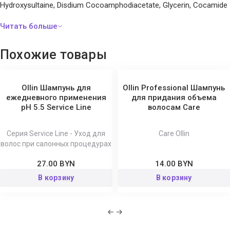
Hydroxysultaine, Disdium Cocoamphodiacetate, Glycerin, Cocamide
MEA Polyquaternium-6, Dimethylpabamidopropyl Laurdimonium
Tosylate, Ethylhexyl Methoxycinnamate,
Amodimethicone/Morpholinomethyl Silsesquioxane Copolymer,
Похожие товары
PEG-150 Pentaerythrityl Tetrastearate, PEG-6 Caprylic/Capric
Glycerides, Trideceth-5, Phenoxyethanol, Iodopropynyl
Butylcarbamate, Lactic Acid.
Ollin Шампунь для
Ollin Professional Шампунь
ежедневного применения
для придания объема
рН 5.5 Service Line
волосам Сare
Серия Service Line - Уход для
Care Ollin
волос при салонных процедурах
27.00 BYN
14.00 BYN
В корзину
В корзину