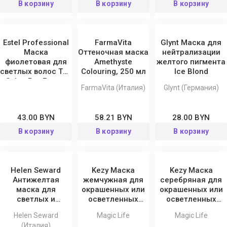
В корзину
В корзину
В корзину
Estel Professional
FarmaVita
Glynt Маска для
Маска
Оттеночная маска
нейтрализации
фиолетовая для
Amethyste
желтого пигмента
светлых волос Top
Colouring, 250 мл
Ice Blond
Salon Pro.Блонд
FarmaVita (Италия)
Glynt (Германия)
43.00 BYN
58.21 BYN
28.00 BYN
В корзину
В корзину
В корзину
Helen Seward
Kezy Маска
Kezy Маска
Антижелтая
жемчужная для
серебряная для
маска для
окрашенных или
окрашенных или
светлых и
осветленных
осветленных
обесцвеченных
волос Magic Life
волос Magic Life
Helen Seward
Magic Life
Magic Life
волос Purple 12/M
(Италия)