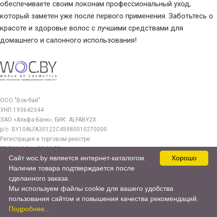
обеспечиваете своим локонам профессиональный уход,
который заметен уже после первого применения. Заботьтесь о
красоте и здоровье волос с лучшими средствами для
домашнего и салонного использования!
ООО "Вок-бай"
УНП 193642344
ЗАО «Альфа-Банк», БИК: ALFABY2X
р/с: BY10ALFA30122C45980010270000
Регистрация в торговом реестре
РБ 549112 от 03.01.23г.
Сайт woc.by является интернет-каталогом.
Хорошо
Юр. адрес:
Наличие товара подтверждается после
220140, г. Минск, ул. Бурдейного 22, оф.212
сделанного заказа.
Мы используем файлы cookie для вашего удобства
woc.by@yandex.by
пользования сайтом и повышения качества рекомендаций.
© 2017—2026 WOC.BY
Подробнее...
Продвижение сайта -
cweb.by