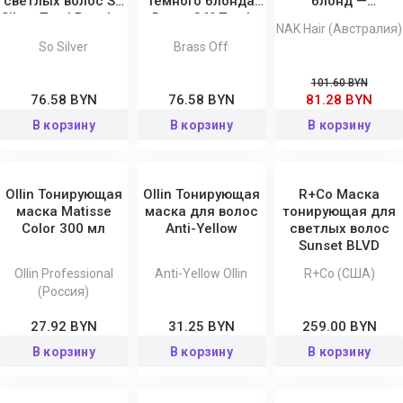
светлых волос So
темного блонда
блонд —
Silver Total Results,
Brass Off Total
восстановление
NAK Hair (Австралия)
200 мл
Results
за 60 секунд
So Silver
Brass Off
Platinum Blonde
101.60 BYN
76.58 BYN
76.58 BYN
81.28 BYN
В корзину
В корзину
В корзину
Ollin Тонирующая
Ollin Тонирующая
R+Co Маска
маска Matisse
маска для волос
тонирующая для
Color 300 мл
Anti-Yellow
светлых волос
Sunset BLVD
Ollin Professional
Anti-Yellow Ollin
R+Co (США)
(Россия)
27.92 BYN
31.25 BYN
259.00 BYN
В корзину
В корзину
В корзину