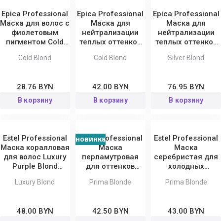
Epica Professional
Epica Professional
Epica Professional
Маска для волос с
Маска для
Маска для
фиолетовым
нейтрализации
нейтрализации
пигментом Cold
теплых оттенков
теплых оттенков
Blond
Cold Blond Pro
волос Silver Blond
Cold Blond
Cold Blond
Silver Blond
28.76 BYN
42.00 BYN
76.95 BYN
В корзину
В корзину
В корзину
Estel Professional
Estel Professional
Estel Professional
новинка
Маска коралловая
Маска
Маска
для волос Luxury
перламутровая
серебристая для
Purple Blond
для оттенков
холодных
Couture
блонд Prima
оттенков блонд
Luxury Blond
Prima Blonde
Prima Blonde
Blonde
Prima Blonde
48.00 BYN
42.50 BYN
43.00 BYN