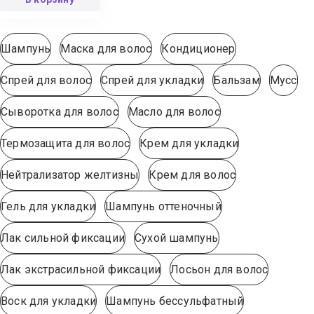
Шампунь
Маска для волос
Кондиционер
Спрей для волос
Спрей для укладки
Бальзам
Мусс
Сыворотка для волос
Масло для волос
Термозащита для волос
Крем для укладки
Нейтрализатор желтизны
Крем для волос
Гель для укладки
Шампунь оттеночный
Лак сильной фиксации
Сухой шампунь
Лак экстрасильной фиксации
Лосьон для волос
Воск для укладки
Шампунь бессульфатный