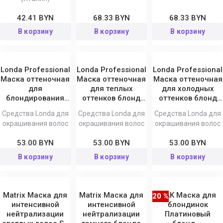
42.41 BYN
68.33 BYN
68.33 BYN
В корзину
В корзину
В корзину
Londa Professional
Londa Professional
Londa Professional
Маска оттеночная
Маска оттеночная
Маска оттеночная
для
для теплых
для холодных
блондирования
оттенков блонд
оттенков блонд
волос Candy Pink
Rose-Gold
Pearl Blond
Средства Londa для
Средства Londa для
Средства Londa для
Toneplex, 200 мл
Toneplex, 200 мл
Toneplex, 200 мл
окрашивания волос
окрашивания волос
окрашивания волос
53.00 BYN
53.00 BYN
53.00 BYN
В корзину
В корзину
В корзину
Matrix Маска для
Matrix Маска для
NAK Маска для
20 %
интенсивной
интенсивной
блондинок
нейтрализации
нейтрализации
Платиновый