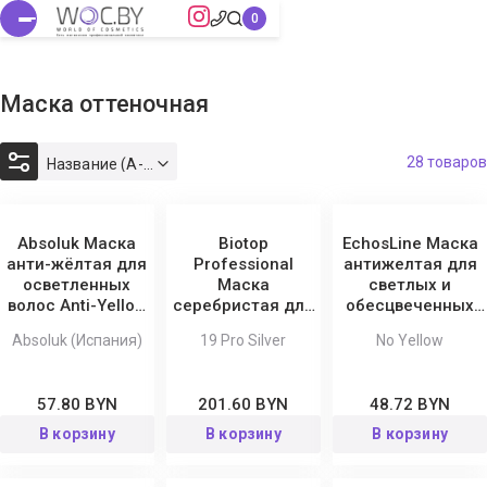
Маска оттеночная
28 товаров
Название (А-Я)
Absoluk Маска
Biotop
EchosLine Маска
анти-жёлтая для
Professional
антижелтая для
осветленных
Маска
светлых и
волос Anti-Yellow
серебристая для
обесцвеченных
Diagnostic
нейтрализации
волос No Yellow
Absoluk (Испания)
19 Pro Silver
No Yellow
желтизны 19 Pro
Vegan
Silver
57.80 BYN
201.60 BYN
48.72 BYN
В корзину
В корзину
В корзину