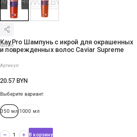
KayPro Шампунь с икрой для окрашенных
3225
и поврежденных волос Caviar Supreme
Артикул:
20.57
BYN
Выберите вариант:
350 мл
1000 мл
В корзину