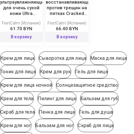
ультраувлажняющий
восстанавливающий
для очень сухой
против трещин на
кожи Ultra
пятках Cracked
Hydrating Mousse
Heel Mousse
FeetCalm (Испания)
FeetCalm (Испания)
61.70 BYN
66.40 BYN
В корзину
В корзину
Крем для лица
Сыворотка для лица
Маска для лица
Тоник для лица
Крем для рук
Гель для лица
Крем для лица ночной
Солнцезащитное средство
Крем для тела
Пилинг для лица
Бальзам для губ
Скраб для тела
Пенка для лица
Гель для душа
Крем для ног
Бальзам для ног
Скраб для лица