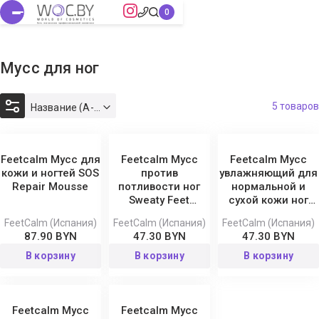
Мусс для ног
5 товаров
Название (А-Я)
Feetcalm Мусс для
Feetcalm Мусс
Feetcalm Мусс
кожи и ногтей SOS
против
увлажняющий для
Repair Mousse
потливости ног
нормальной и
Sweaty Feet
сухой кожи ног
Mousse
Daily Hydration
FeetCalm (Испания)
FeetCalm (Испания)
FeetCalm (Испания)
Mousse
87.90 BYN
47.30 BYN
47.30 BYN
В корзину
В корзину
В корзину
Feetcalm Мусс
Feetсalm Мусс