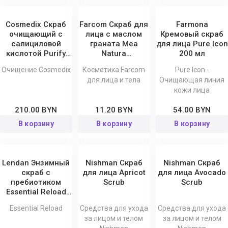
Cosmedix Скраб
Farcom Скраб для
Farmona
очищающий с
лица с маслом
Кремовый скраб
салициловой
граната Mea
для лица Pure Icon
кислотой Purify
Natura
200 мл
Detox Scrub
Pomegranate 100
Очищение Cosmedix
Косметика Farcom
Pure Icon -
мл
для лица и тела
Очищающая линия
кожи лица
210.00 BYN
11.20 BYN
54.00 BYN
В корзину
В корзину
В корзину
Lendan Энзимный
Nishman Скраб
Nishman Скраб
скраб с
для лица Apricot
для лица Avocado
пребиотиком
Scrub
Scrub
Essential Reload
200 мл
Essential Reload
Средства для ухода
Средства для ухода
за лицом и телом
за лицом и телом