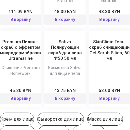
Nishman
Nishman
111.09 BYN
48.30 BYN
48.30 BYN
В корзину
В корзину
В корзину
Premium Пилинг-
Sativa
SkinClinic Гель-
скраб с эффектом
Полирующий
скраб очищающий
микродермабразии
скраб для лица
Gel Scrub Silica, 60
Ultramarine
№50 50 мл
мл
Очищение Premium
Косметика Sativa
Homework
для лица и тела
45.30 BYN
43.75 BYN
53.00 BYN
В корзину
В корзину
В корзину
Крем для лица
Сыворотка для лица
Маска для лица