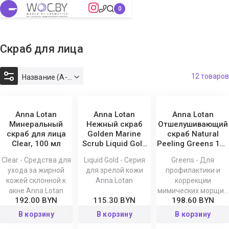
Скраб для лица
12 товаров
Название (А-Я)
Anna Lotan
Anna Lotan
Anna Lotan
Минеральный
Нежный скраб
Отшелушивающий
скраб для лица
Golden Marine
скраб Natural
Clear, 100 мл
Scrub Liquid Gold
Peeling Greens 150
30 мл
мл
Clear - Средства для
Liquid Gold - Серия
Greens - Для
ухода за жирной
для зрелой кожи
профилактики и
кожей склонной к
Anna Lotan
коррекции
акне Anna Lotan
мимических морщин
192.00 BYN
115.30 BYN
198.60 BYN
Anna Lotan
В корзину
В корзину
В корзину