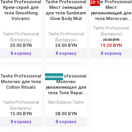
Tashe Professional
Tashe Professional
Tashe Professional
20 %
Крем-скраб для
Мист сияющий
Мист
тела Smoothing
для тела Sunbeam
увлажняющий для
Volcanic
Glow Body Mist
тела Moroccan
Night
Tashe Professional
Tashe Professional
Tashe Professional
(Беларусь)
(Беларусь)
(Беларусь)
24.00 BYN
20.00 BYN
24.00 BYN
19.20 BYN
В корзину
В корзину
В корзину
Tashe Professional
Tashe Professional
новинка
Молочко для тела
Молочко
Cotton Rituals
увлажняющее для
тела Tone Repair
Body Milk Skin
Tashe Professional
Skin Balance Tashe
Balance
(Беларусь)
15.00 BYN
28.00 BYN
В корзину
В корзину