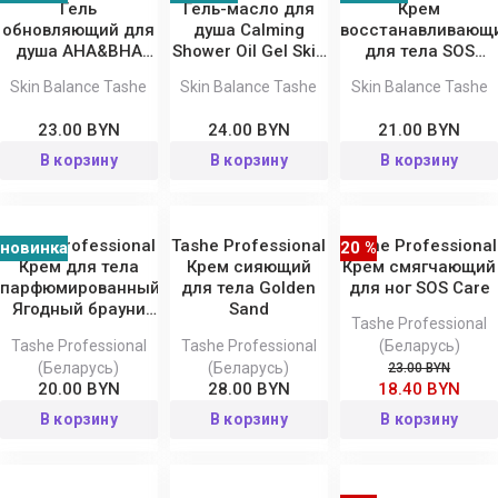
Гель
Гель-масло для
Крем
обновляющий для
душа Calming
восстанавливающ
душа AHA&BHA
Shower Oil Gel Skin
для тела SOS
Shower Gel Skin
Balance
Recovery Body
Skin Balance Tashe
Skin Balance Tashe
Skin Balance Tashe
Balance
Cream Skin
Balance
23.00 BYN
24.00 BYN
21.00 BYN
В корзину
В корзину
В корзину
Tashe Professional
Tashe Professional
Tashe Professional
новинка
20 %
Крем для тела
Крем сияющий
Крем смягчающий
парфюмированный
для тела Golden
для ног SOS Care
Ягодный брауни
Sand
Tashe Professional
Berry Brownie
Tashe Professional
Tashe Professional
(Беларусь)
(Беларусь)
(Беларусь)
23.00 BYN
20.00 BYN
28.00 BYN
18.40 BYN
В корзину
В корзину
В корзину