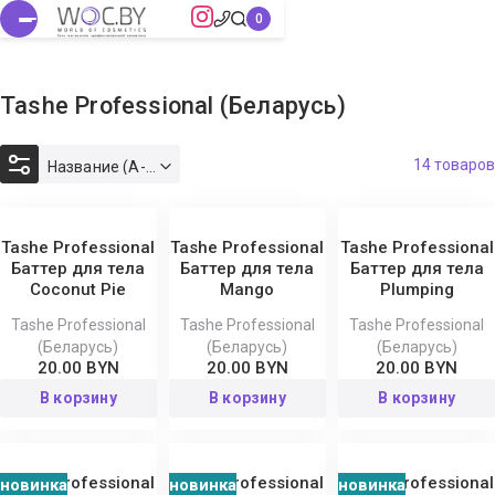
Tashe Professional (Беларусь)
14 товаров
Название (А-Я)
Tashe Professional
Tashe Professional
Tashe Professional
Баттер для тела
Баттер для тела
Баттер для тела
Coconut Pie
Mango
Plumping
Tashe Professional
Tashe Professional
Tashe Professional
(Беларусь)
(Беларусь)
(Беларусь)
20.00 BYN
20.00 BYN
20.00 BYN
В корзину
В корзину
В корзину
Tashe Professional
Tashe Professional
Tashe Professional
новинка
новинка
новинка