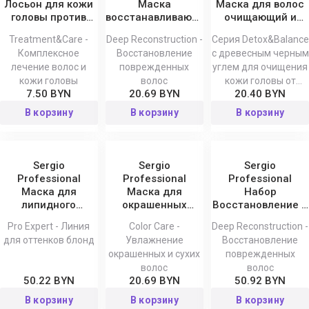
Лосьон для кожи
Маска
Маска для волос
головы против
восстанавливающая
очищающий и
выпадения волос
Deep
восстанавливающ
Treatment&Care -
Deep Reconstruction -
Серия Detox&Balance
Treatment&Care
Reconstruction
Detox&Balance,
Комплексное
Восстановление
с древесным черным
250 мл
лечение волос и
поврежденных
углем для очищения
кожи головы
волос
кожи головы от
7.50 BYN
20.69 BYN
20.40 BYN
Sergio Professional
В корзину
В корзину
В корзину
Sergio
Sergio
Sergio
Professional
Professional
Professional
Маска для
Маска для
Набор
липидного
окрашенных
Восстановление и
восстановления
волос Color Care
питание Deep
Pro Expert - Линия
Color Care -
Deep Reconstruction -
волос Pro Expert,
Reconstruction
для оттенков блонд
Увлажнение
Восстановление
500 мл
окрашенных и сухих
поврежденных
волос
волос
50.22 BYN
20.69 BYN
50.92 BYN
В корзину
В корзину
В корзину