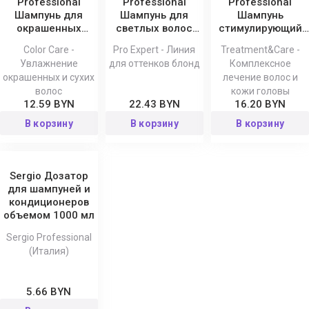
Professional
Professional
Professional
Шампунь для
Шампунь для
Шампунь
окрашенных
светлых волос
стимулирующий
волос Color Care
Silver с
от выпадения
Color Care -
Pro Expert - Линия
Treatment&Care -
антижелтым
волос
Увлажнение
для оттенков блонд
Комплексное
эффектом Pro
Treatment&Care
окрашенных и сухих
лечение волос и
Expert
250 мл
волос
кожи головы
12.59 BYN
22.43 BYN
16.20 BYN
В корзину
В корзину
В корзину
Sergio Дозатор
для шампуней и
кондиционеров
объемом 1000 мл
Sergio Professional
(Италия)
5.66 BYN