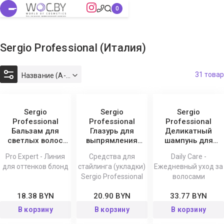
Sergio Professional (Италия)
31 товар
Название (А-Я)
Sergio
Sergio
Sergio
Professional
Professional
Professional
Бальзам для
Глазурь для
Деликатный
светлых волос
выпрямления
шампунь для
Silver с
локонов 200 мл
глубокой очистки
Pro Expert - Линия
Средства для
Daily Care -
антижелтым
Daily Care 1000 мл
для оттенков блонд
стайлинга (укладки)
Ежедневный уход за
эффектом Pro
Sergio Professional
волосами
Expert
18.38 BYN
20.90 BYN
33.77 BYN
В корзину
В корзину
В корзину