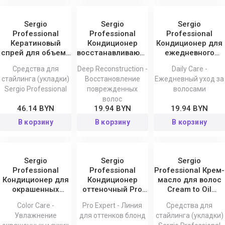
Sergio
Sergio
Sergio
Professional
Professional
Professional
Кератиновый
Кондиционер
Кондиционер для
спрей для объема
восстанавливающий
ежедневного
с лифтинг
Deep
использования
Средства для
Deep Reconstruction -
Daily Care -
эффектом 200 мл
Reconstruction
Daily Care
стайлинга (укладки)
Восстановление
Ежедневный уход за
Sergio Professional
поврежденных
волосами
волос
46.14 BYN
19.94 BYN
19.94 BYN
В корзину
В корзину
В корзину
Sergio
Sergio
Sergio
Professional
Professional
Professional Крем-
Кондиционер для
Кондиционер
масло для волос
окрашенных
оттеночный Pro
Cream to Oil
волос Color Care
Expert, 200 мл
Styling, 100 мл
Color Care -
Pro Expert - Линия
Средства для
Увлажнение
для оттенков блонд
стайлинга (укладки)