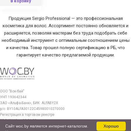
В корзину
Продукция Sergio Professional — это профессиональная
косметика для волос. Ассортимент постоянно обновляется и
расширяется, позволяя мастерам без труда подобрать себе
необходимый инструмент с оптимальным соотношением цены
и качества. Товар прошел полную сертификацию в РБ, что
гарантирует качество предлагаемой продукции.
ООО "Вок-бай"
УНП 193642344
ЗАО «Альфа-Банк», БИК: ALFABY2X
р/с: BY10ALFA30122C45980010270000
Регистрация в торговом реестре
РБ 549112 от 03.01.23г.
Сайт woc.by является интернет-каталогом.
Хорошо
Юр. адрес: