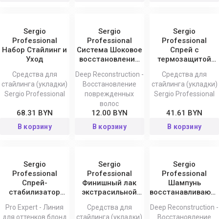
Sergio
Sergio
Sergio
Professional
Professional
Professional
Набор Стайлинг и
Система Шоковое
Спрей с
Уход
восстановление
термозащитой
волос Deep
для волос Styling
Средства для
Deep Reconstruction -
Средства для
Reconstruction
стайлинга (укладки)
Восстановление
стайлинга (укладки)
Sergio Professional
поврежденных
Sergio Professional
волос
68.31 BYN
12.00 BYN
41.61 BYN
В корзину
В корзину
В корзину
Sergio
Sergio
Sergio
Professional
Professional
Professional
Спрей-
Финишный лак
Шампунь
стабилизатор
экстрасильной
восстанавливающ
уровня pH после
фиксации 500 мл
Deep
Pro Expert - Линия
Средства для
Deep Reconstruction -
окрашивания Pro
Reconstruction
для оттенков блонд
стайлинга (укладки)
Восстановление