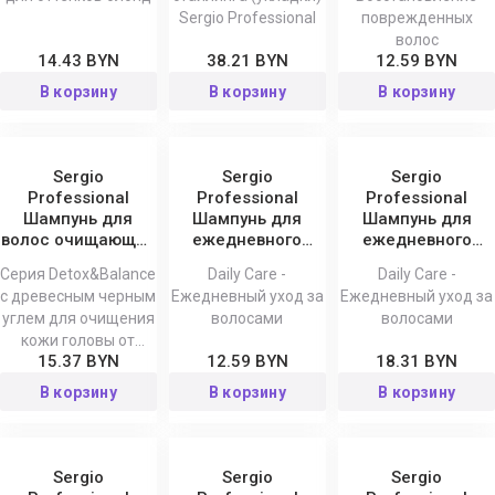
Expert 200 мл
Sergio Professional
поврежденных
волос
14.43 BYN
38.21 BYN
12.59 BYN
В корзину
В корзину
В корзину
Sergio
Sergio
Sergio
Professional
Professional
Professional
Шампунь для
Шампунь для
Шампунь для
волос очищающий
ежедневного
ежедневного
и
использования
использования
Серия Detox&Balance
Daily Care -
Daily Care -
восстанавливающий
Daily Care
без SLES Daily
с древесным черным
Ежедневный уход за
Ежедневный уход за
Detox&Balance,
Care, 250 мл
углем для очищения
волосами
волосами
250 мл
кожи головы от
15.37 BYN
12.59 BYN
18.31 BYN
Sergio Professional
В корзину
В корзину
В корзину
Sergio
Sergio
Sergio