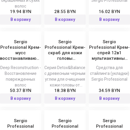
окрашенных и сухих
Sergio Professional
волос
19.94 BYN
28.55 BYN
16.02 BYN
В корзину
В корзину
В корзину
Sergio
Sergio
Sergio
Professional Крем-
Professional Крем-
Professional Крем-
мусс
скраб для кожи
спрей 12в1
восстанавливающий
головы
мультиактивный
несмываемый
очищающий и
200 мл
Deep Reconstruction -
Серия Detox&Balance
Средства для
Deep
восстанавливающий
Восстановление
с древесным черным
стайлинга (укладки)
Reconstruction 200
Detox&Balance,
поврежденных
углем для очищения
Sergio Professional
мл
100 мл
волос
кожи головы от
50.37 BYN
18.38 BYN
34.59 BYN
Sergio Professional
В корзину
В корзину
В корзину
Sergio
Sergio
Sergio
Professional
Professional
Professional