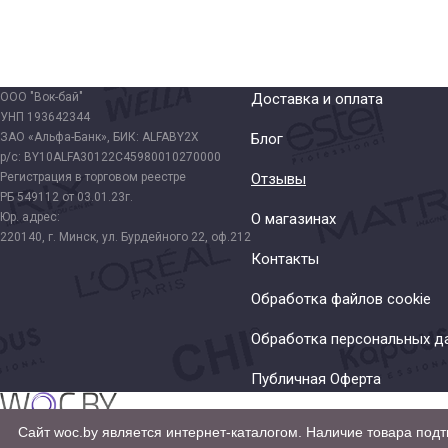
ООО "Вок-бай"
Доставка и оплата
УНП 193642344
ЗАО «Альфа-Банк», БИК: ALFABY2X
Блог
р/с: BY10ALFA30122C45980010270000
Регистрация в торговом реестре
Отзывы
РБ 549112 от 03.01.23г.
Юр. адрес:
О магазинах
220140, г. Минск, ул. Бурдейного 22, оф.212
Контакты
Обработка файлов cookie
Обработка персональных д
Публичная Оферта
Сайт woc.by является интернет-каталогом. Наличие товара подт