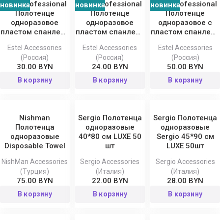
Estel Professional
Estel Professional
Estel Professional
новинка
новинка
новинка
Полотенце
Полотенце
Полотенце
одноразовое
одноразовое
одноразовое с
пластом спанлейс
пластом спанлейс
пластом спанлейс
Muse, 35x70 см
Классика Muse,
Muse, 45x90 см
Estel Accessories
Estel Accessories
Estel Accessories
35x70 см
(Россия)
(Россия)
(Россия)
30.00 BYN
24.00 BYN
50.00 BYN
В корзину
В корзину
В корзину
Nishman
Sergio Полотенца
Sergio Полотенца
Полотенца
одноразовые
одноразовые
одноразовые
40*80 см LUXE 50
Sergio 45*90 см
Disposable Towel
шт
LUXE 50шт
NishMan Accessories
Sergio Accessories
Sergio Accessories
(Турция)
(Италия)
(Италия)
75.00 BYN
22.00 BYN
28.00 BYN
В корзину
В корзину
В корзину