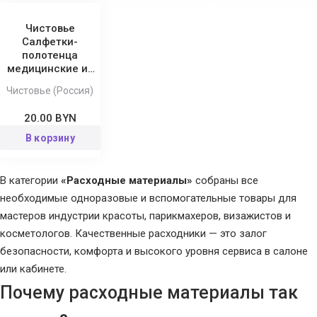
Чистовье
Салфетки-
полотенца
медицинские из
спанлейса в
Чистовье (Россия)
штучной укладке
Белые Стандарт,
20.00 BYN
35x70 см
В корзину
В категории
«Расходные материалы»
собраны все
необходимые одноразовые и вспомогательные товары для
мастеров индустрии красоты, парикмахеров, визажистов и
косметологов. Качественные расходники — это залог
безопасности, комфорта и высокого уровня сервиса в салоне
или кабинете.
Почему расходные материалы так