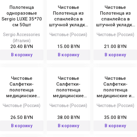
Полотенца
Чистовье
Чистовье
одноразовые
Полотенца из
Полотенца из
Sergio LUXE 35*70
спанлейса в
спанлейса в
см 50шт
штучной укладке
штучной укладке
Классик, 35x70 см
Классик, 45x90 см
Sergio Accessories
Чистовье (Россия)
Чистовье (Россия)
(Италия)
20.40 BYN
15.00 BYN
21.00 BYN
В корзину
В корзину
В корзину
Чистовье
Чистовье
Чистовье
Салфетки-
Салфетки-
Салфетки-
полотенца
полотенца
полотенца
медицинские
медицинские
медицинские из
cotto (сетка) в
cotto (сетка) в
спанлейса в
Чистовье (Россия)
Чистовье (Россия)
Чистовье (Россия)
штучной укладке
штучной укладке
штучной укладке
Белые Комфорт,
Белые Комфорт,
Белые Люкс,
26.50 BYN
38.00 BYN
35.00 BYN
35x70 см
45x90 см
35x70 см
В корзину
В корзину
В корзину