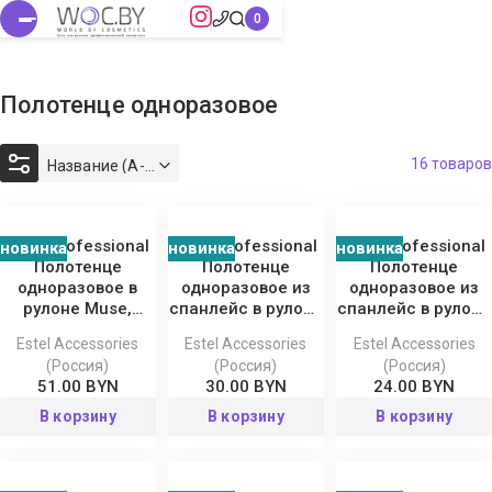
Полотенце одноразовое
16 товаров
Название (А-Я)
Estel Professional
Estel Professional
Estel Professional
новинка
новинка
новинка
Полотенце
Полотенце
Полотенце
одноразовое в
одноразовое из
одноразовое из
рулоне Muse,
спанлейс в рулоне
спанлейс в рулоне
45x90 см
Muse, 35x70 см
Классика Muse,
Estel Accessories
Estel Accessories
Estel Accessories
35x70 см
(Россия)
(Россия)
(Россия)
51.00 BYN
30.00 BYN
24.00 BYN
В корзину
В корзину
В корзину