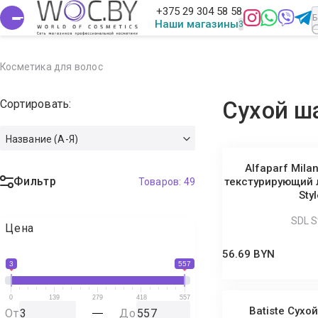
+375 29 304 58 58
Наши магазины
Косметика для волос
Сортировать:
Сухой ш
Название (А-Я)
Alfaparf Mila
Фильтр
текстурирующий 
Товаров:
49
Sty
SDL S
Цена
56.69 BYN
3
557
0
139
279
418
557
Batiste Сухо
От
До