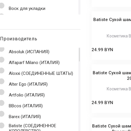
Воск для укладки
Гель для волос
Batiste Сухой ша
Гель для душа
Косметика B
Производитель
Гель для укладки
24.99 BYN
Глина для волос
Absoluk (ИСПАНИЯ)
Глина для укладки
Alfaparf Milano (ИТАЛИЯ)
Batiste Сухой ша
Горячее обёртывание
Aloxxi (СОЕДИНЕННЫЕ ШТАТЫ)
2
Дозатор
Alter Ego (ИТАЛИЯ)
Косметика B
Жидкие кристаллы
Artfolio (ИТАЛИЯ)
24.99 BYN
Жидкий шелк
BBcos (ИТАЛИЯ)
Загуститель
Barex (ИТАЛИЯ)
Batiste (СОЕДИНЕННОЕ
Batiste Сухой шам
Кератиновое выпрямление
КОРОЛЕВСТВО)