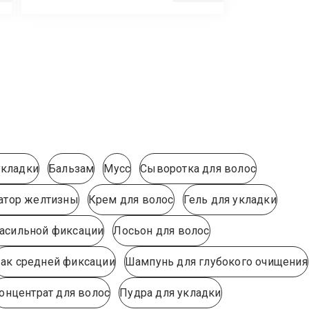
укладки
Бальзам
Мусс
Сыворотка для волос
атор желтизны
Крем для волос
Гель для укладки
расильной фиксации
Лосьон для волос
ак средней фиксации
Шампунь для глубокого очищения
онцентрат для волос
Пудра для укладки