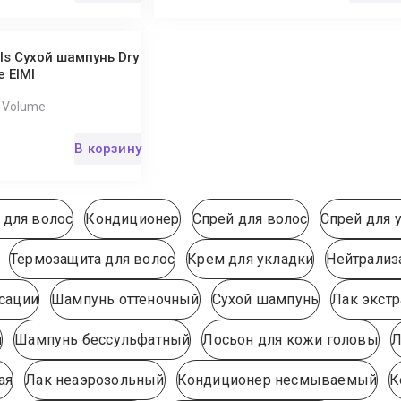
ls Сухой шампунь Dry
 EIMI
I Volume
В корзину
 для волос
Кондиционер
Спрей для волос
Спрей для 
Термозащита для волос
Крем для укладки
Нейтрализ
сации
Шампунь оттеночный
Сухой шампунь
Лак экст
и
Шампунь бессульфатный
Лосьон для кожи головы
Л
ая
Лак неаэрозольный
Кондиционер несмываемый
К