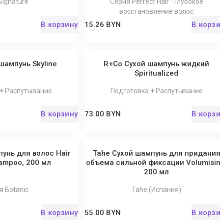
Signature
Серия Perfect Hair - Глубокое
восстановление волос
В корзину
15.26 BYN
В корз
шампунь Skyline
R+Co Сухой шампунь жидкий
Spiritualized
 + Распутывание
Подготовка + Распутывание
В корзину
73.00 BYN
В корз
унь для волос Hair
Tahe Сухой шампунь для придани
ampoo, 200 мл
объема сильной фиксации Volumisin
200 мл
я Botanic
Tahe (Испания)
В корзину
55.00 BYN
В корз