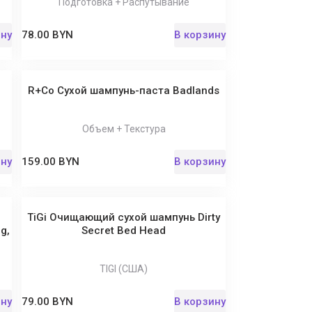
Подготовка + Распутывание
ину
78.00 BYN
В корзину
R+Co Сухой шампунь-паста Badlands
Объем + Текстура
ину
159.00 BYN
В корзину
я
TiGi Очищающий сухой шампунь Dirty
g,
Secret Bed Head
TIGI (США)
ину
79.00 BYN
В корзину