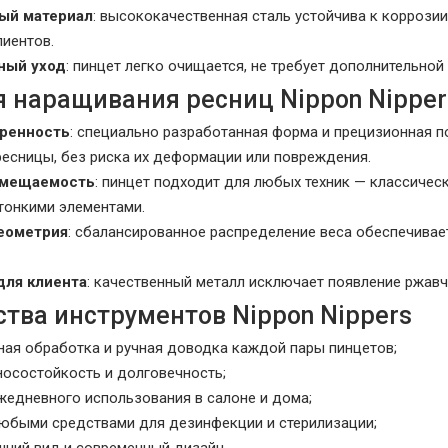
ый материал
: высококачественная сталь устойчива к коррози
лиентов.
ный уход
: пинцет легко очищается, не требует дополнительной
я наращивания ресниц Nippon Nipper
ренность
: специально разработанная форма и прецизионная п
ресницы, без риска их деформации или повреждения.
вмещаемость
: пинцет подходит для любых техник — классичес
тонкими элементами.
еометрия
: сбалансированное распределение веса обеспечива
для клиента
: качественный металл исключает появление ржавч
тва инструментов Nippon Nippers
ая обработка и ручная доводка каждой пары пинцетов;
осостойкость и долговечность;
жедневного использования в салоне и дома;
юбыми средствами для дезинфекции и стерилизации;