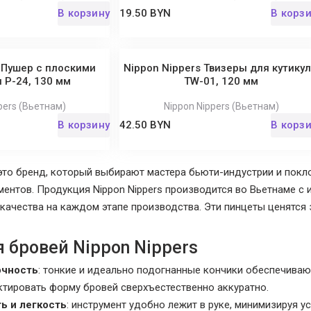
В корзину
19.50 BYN
В корз
 Пушер с плоскими
Nippon Nippers Твизеры для кутику
 P-24, 130 мм
TW-01, 120 мм
pers (Вьетнам)
Nippon Nippers (Вьетнам)
В корзину
42.50 BYN
В корз
то бренд, который выбирают мастера бьюти-индустрии и покл
ментов. Продукция Nippon Nippers производится во Вьетнаме с
 качества на каждом этапе производства. Эти пинцеты ценятся
 бровей Nippon Nippers
очность
: тонкие и идеально подогнанные кончики обеспечиваю
ктировать форму бровей сверхъестественно аккуратно.
ь и легкость
: инструмент удобно лежит в руке, минимизируя у