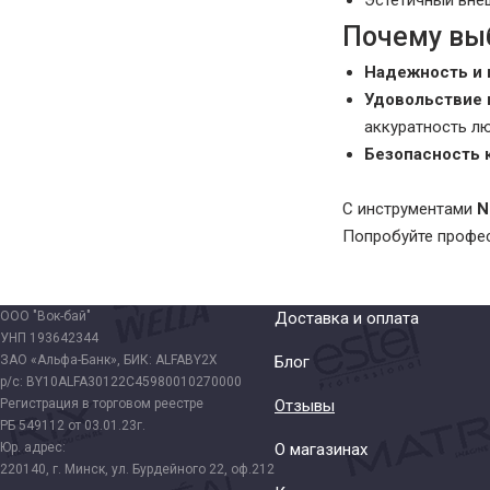
Эстетичный вне
Почему вы
Надежность и 
Удовольствие 
аккуратность л
Безопасность 
С инструментами
N
Попробуйте профес
ООО "Вок-бай"
Доставка и оплата
УНП 193642344
ЗАО «Альфа-Банк», БИК: ALFABY2X
Блог
р/с: BY10ALFA30122C45980010270000
Регистрация в торговом реестре
Отзывы
РБ 549112 от 03.01.23г.
Юр. адрес:
О магазинах
220140, г. Минск, ул. Бурдейного 22, оф.212