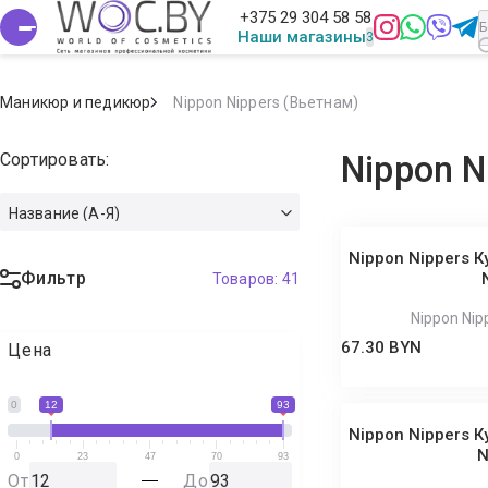
+375 29 304 58 58
Наши магазины
Маникюр и педикюр
Nippon Nippers (Вьетнам)
Сортировать:
Nippon N
Название (А-Я)
Nippon Nippers К
Фильтр
Товаров:
41
Nippon Nip
67.30 BYN
Цена
0
12
93
Nippon Nippers К
N
0
23
47
70
93
От
До