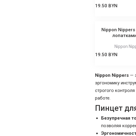
19.50 BYN
Nippon Nippers
лопатками
Nippon Nip
19.50 BYN
Nippon Nippers
— э
эргономику инстру
строгого контроля
работе.
Пинцет для
Безупречная т
позволяя корре
Эргономичност