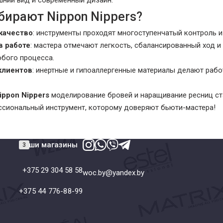
шний вид и современный дизайн.
бирают Nippon Nippers?
качество
: инструменты проходят многоступенчатый контроль 
в работе
: мастера отмечают легкость, сбалансированный ход и 
юбого процесса.
клиентов
: инертные и гипоаллергенные материалы делают раб
ippon Nippers
моделирование бровей и наращивание ресниц ста
сиональный инструмент, которому доверяют бьюти-мастера!
Наши магазины
+375 29 304 58 58
woc.by@yandex.by
+375 44 776-88-99