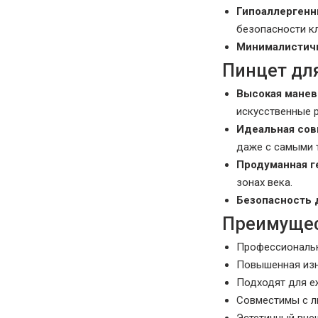
Гипоаллергенн
безопасности к
Минималистич
Пинцет дл
Высокая манев
искусственные 
Идеальная со
даже с самыми 
Продуманная г
зонах века.
Безопасность 
Преимущес
Профессиональн
Повышенная изн
Подходят для е
Совместимы с л