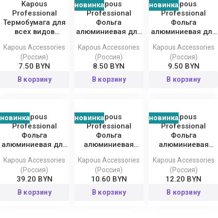
Kapous
Kapous
Kapous
новинка
новинка
Professional
Professional
Professional
Термобумага для
Фольга
Фольга
всех видов
алюминиевая для
алюминиевая для
окрашивания
парикмахерских
парикмахерских
Kapous Accessories
Kapous Accessories
Kapous Accessories
работ 14 мкм
работ 16 мкм
(Россия)
(Россия)
(Россия)
7.50 BYN
8.50 BYN
9.50 BYN
В корзину
В корзину
В корзину
Kapous
Kapous
Kapous
новинка
новинка
новинка
Professional
Professional
Professional
Фольга
Фольга
Фольга
алюминиевая для
алюминиевая
алюминиевая
парикмахерских
перфорированная
перфорированная
Kapous Accessories
Kapous Accessories
Kapous Accessories
работ 18 мкм
для
для
(Россия)
(Россия)
(Россия)
парикмахерских
парикмахерских
39.20 BYN
10.60 BYN
12.20 BYN
работ 14 мкм
работ 16 мкм
В корзину
В корзину
В корзину