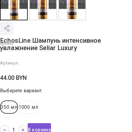
EchosLine Шампунь интенсивное
3405
увлажнение Seliar Luxury
Артикул:
44.00
BYN
Выберите вариант:
350 мл
1000 мл
В корзину