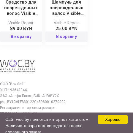
Средство для
Шампунь для
поврежденных
поврежденных
волос Visible
волос Visible
Repair 750 мл
Repair
Visible Repair
Visible Repair
89.00 BYN
25.00 BYN
В корзину
В корзину
ООО "Вок-бай"
УНП 193642344
ЗАО «Альфа-Банк», БИК: ALFABY2X
р/с: BY10ALFA30122C45980010270000
Регистрация в торговом реестре
РБ 549112 от 03.01.23г.
Сайт woc.by является интернет-каталогом.
Хорошо
Юр. адрес:
Наличие товара подтверждается после
220140, г. Минск, ул. Бурдейного 22, оф.212
сделанного заказа.