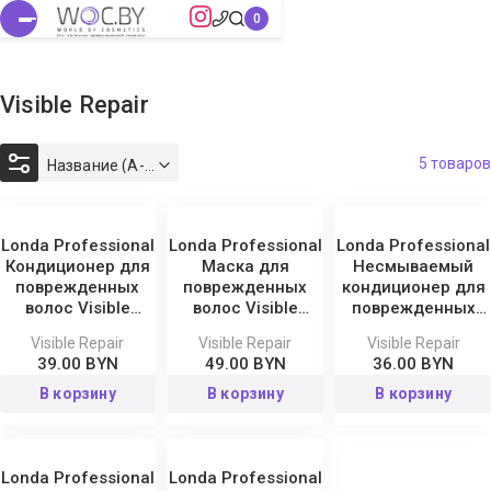
Visible Repair
5 товаров
Название (А-Я)
Londa Professional
Londa Professional
Londa Professional
Кондиционер для
Маска для
Несмываемый
поврежденных
поврежденных
кондиционер для
волос Visible
волос Visible
поврежденных
Repair
Repair 200 мл
волос Visible
Visible Repair
Visible Repair
Visible Repair
Repair Leave In 250
39.00 BYN
49.00 BYN
36.00 BYN
мл
В корзину
В корзину
В корзину
Londa Professional
Londa Professional