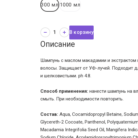
300 мл
1000 мл
В корзину
Описание
Шампунь с маслом макадамии и экстрактом в
волосы. Защищает от УФ-лучей. Подходит дл
и шелковистыми. ph 4.8.
Способ применения:
нанести шампунь на вл
смыть. При необходимости повторить.
Состав:
Aqua, Cocamidopropyl Betaine, Sodium 
Glycereth-2 Cocoate, Panthenol, Polyquaternium-10
Macadamia Integrifolia Seed Oil, Mangifera Indi
Sodium Chloride, Acrylamidopropyltrimonium Ch