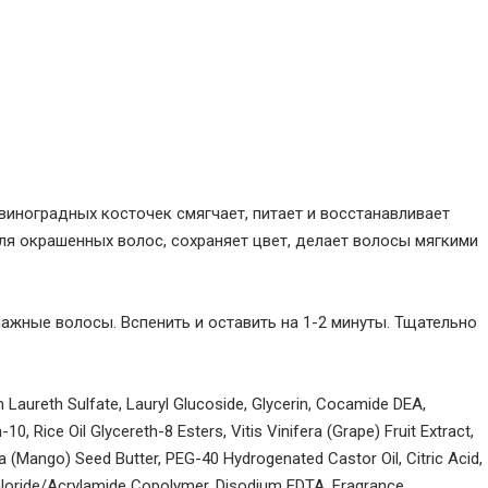
иноградных косточек смягчает, питает и восстанавливает
я окрашенных волос, сохраняет цвет, делает волосы мягкими
ажные волосы. Вспенить и оставить на 1-2 минуты. Тщательно
Laureth Sulfate, Lauryl Glucoside, Glycerin, Cocamide DEA,
, Rice Oil Glycereth-8 Esters, Vitis Vinifera (Grape) Fruit Extract,
ca (Mango) Seed Butter, PEG-40 Hydrogenated Castor Oil, Citric Acid,
loride/Acrylamide Copolymer, Disodium EDTA, Fragrance,