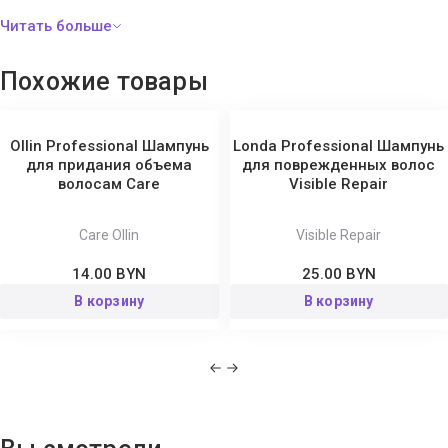
Cocamide, Cocamidopropyl Betaine, Chamomile Extract, Melissa
Leaf Extract, Perfume, Peg-7 Glyceryl Cocoate, Marigold Flower
Extract, Althea Root Extract, Malva Silvestris Leaf Extract,
Похожие товары
Polyquaternium-7, Cocamide, Glycol Distearate, Propylene Glycol ,
Sunflower Seed Oil, Laureth-10, Polysorbate 20, Tetrasodium Edta,
Citric Acid, Imidazolidinyl Urea, Methylchloroisothiazolinone,
Ollin Professional Шампунь
Londa Professional Шампунь
Methylisothiazolinone.
для придания объема
для поврежденных волос
волосам Сare
Visible Repair
Care Ollin
Visible Repair
14.00 BYN
25.00 BYN
В корзину
В корзину