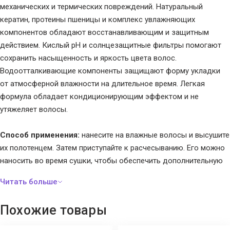
механических и термических повреждений. Натуральный
кератин, протеины пшеницы и комплекс увлажняющих
компонентов обладают восстанавливающим и защитным
действием. Кислый pH и солнцезащитные фильтры помогают
сохранить насыщенность и яркость цвета волос.
Водоотталкивающие компоненты защищают форму укладки
от атмосферной влажности на длительное время. Легкая
формула обладает кондиционирующим эффектом и не
утяжеляет волосы.
Способ применения:
нанесите на влажные волосы и высушите
их полотенцем. Затем приступайте к расчесыванию. Его можно
наносить во время сушки, чтобы обеспечить дополнительную
фиксацию в нужных местах. Также его можно использовать
для удаления следов от ракелей или других инструментов для
сушки, слегка испаряя его и затем высушивая с помощью
Похожие товары
ручного сушильного аппарата.