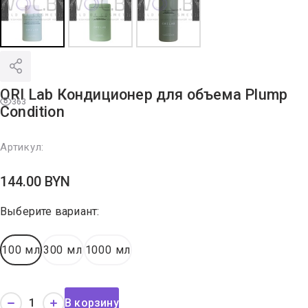
ORI Lab Кондиционер для объема Plump
363
Condition
Артикул:
144.00
BYN
Выберите вариант:
100 мл
300 мл
1000 мл
В корзину