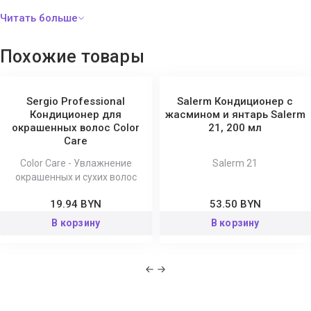
Niacinamide, Althaea Officinalis (Marshmallow) Root Extract*,
Hydrolyzed Rice Protein*, Punica Granatum (Pomegranate) Fruit
Extract*, Callitris Glaucophylla (White Cypress) Leaf Extract,
Похожие товары
Panthenol, Glycerin, Tocopheryl Acetate (Vitamin E),
Amodimethicone, Cetrimonium Chloride, Trideceth-12, Glyceryl
Stearate, Cetrimonium Chloride, Behentrimonium Chloride, Isopropyl
Sergio Professional
Salerm Кондиционер с
Alcohol, VP/DMAPA Acrylates Copolymer, Sodium Benzoate, Citric
Кондиционер для
жасмином и янтарь Salerm
окрашенных волос Color
21, 200 мл
Acid, Phenoxyethanol, Chlorphenesin, Fragrance (Parfum), Benzyl
Care
Salicylate, Alpha-iso-Methylionone. *Certified Organic Ingredient.
Color Care - Увлажнение
Salerm 21
окрашенных и сухих волос
19.94 BYN
53.50 BYN
В корзину
В корзину