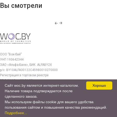
Вы смотрели
ООО "Вок-бай"
УНП 193642344
ЗАО «Альфа-Банк», БИК: ALFABY2X
р/с: BY10ALFA30122C45980010270000
Регистрация в торговом реестре
РБ 549112 от 03.01.23г.
Сайт woc.by является интернет-каталогом.
Хорошо
Юр. адрес:
Наличие товара подтверждается после
220140, г. Минск, ул. Бурдейного 22, оф.212
сделанного заказа.
Мы используем файлы cookie для вашего удобства
woc.by@yandex.by
пользования сайтом и повышения качества рекомендаций.
© 2017—2026 WOC.BY
Подробнее...
Продвижение сайта -
cweb.by