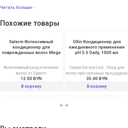
волосы. Оставьте на 2-5 минут. Смойте теплой водой.
Состав:
Aqua, Cetearyl Alcohol, Glycerin, Cocos Nucifera Oil,
Похожие товары
Dimethicone, Stearamidopropyl Dimethylamine, Cetrimonium
Chloride, Isopropyl Myristate, Amodimethicone/Morpholinomethyl
Silsesquioxane Copolymer, Trideceth-5, Lactic Acid, Parfum,
Salerm Интенсивный
Ollin Кондиционер для
Panthenol, Allantoin, Wheat Amino Acids, Soy Amino Acids, Arginine
кондиционер для
ежедневного применения
поврежденных волос Mega
pH 5.5 Daily, 1000 мл
HCl, Serine, Threonine, Citrus Aurantifolia Fruit Extract, Actinidia
Chinensis Fruit Extract, Cocos Nucifera Fruit Extract, Mangifera
Indica Fruit Extract, Mica, PEG-12 Dimethicone, Titanium Dioxide,
Интенсивный уход и лечение
Серия Service Line - Уход для
волос от Salerm
волос при салонных процедурах
Propylene Glycol, Methylchloroisothiazolinone,
12.00 BYN
35.40 BYN
Methylisothiazolinone.
В корзину
В корзину