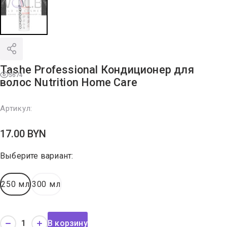
Tashe Professional Кондиционер для
5674
волос Nutrition Home Care
Артикул:
17.00
BYN
Выберите вариант:
250 мл
300 мл
В корзину