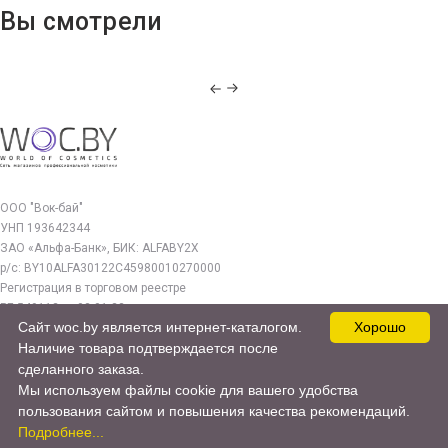
Вы смотрели
ООО "Вок-бай"
УНП 193642344
ЗАО «Альфа-Банк», БИК: ALFABY2X
р/с: BY10ALFA30122C45980010270000
Регистрация в торговом реестре
РБ 549112 от 03.01.23г.
Сайт woc.by является интернет-каталогом.
Хорошо
Юр. адрес:
Наличие товара подтверждается после
220140, г. Минск, ул. Бурдейного 22, оф.212
сделанного заказа.
Мы используем файлы cookie для вашего удобства
woc.by@yandex.by
пользования сайтом и повышения качества рекомендаций.
© 2017—2026 WOC.BY
Подробнее...
Продвижение сайта -
cweb.by