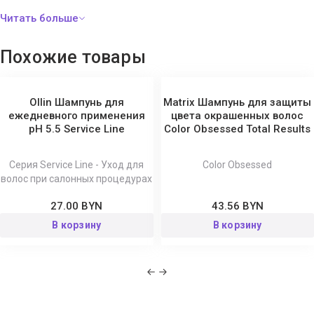
Panthenol, Niacinamide, Lactic Acid, Propylene Glycol, Sodium
Hyaluronate, Magnesium Ascorbyl Phosphate, EDTA, Guar
Hydroxypropyltrimonium Chloride, Polyquaternium-10, Fragrance,
Похожие товары
Sodium Chloride, Methylchloroisothiazolinone,
Methylisothiazolinone.
Ollin Шампунь для
Matrix Шампунь для защиты
ежедневного применения
цвета окрашенных волос
рН 5.5 Service Line
Color Obsessed Total Results
Серия Service Line - Уход для
Color Obsessed
волос при салонных процедурах
27.00 BYN
43.56 BYN
В корзину
В корзину