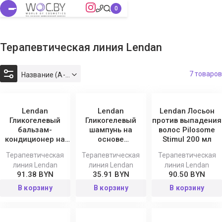
Терапевтическая линия Lendan
7 товаров
Название (А-Я)
Lendan
Lendan
Lendan Лосьон
Гликогелевый
Гликогелевый
против выпадения
бальзам-
шампунь на
волос Pilosome
кондиционер на
основе
Stimul 200 мл
основе
Водорослей Algas
Терапевтическая
Терапевтическая
Терапевтическая
Водорослей Algas
Glycolic
линия Lendan
линия Lendan
линия Lendan
Glycolic
91.38 BYN
35.91 BYN
90.50 BYN
В корзину
В корзину
В корзину