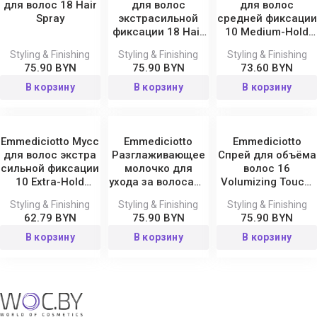
для волос 18 Hair
для волос
для волос
Spray
экстрасильной
средней фиксации
фиксации 18 Hair
10 Medium-Hold
Spray Extra Strong
Mousse, 250 мл
Styling & Finishing
Styling & Finishing
Styling & Finishing
75.90 BYN
75.90 BYN
73.60 BYN
В корзину
В корзину
В корзину
Emmediciotto Мусс
Emmediciotto
Emmediciotto
для волос экстра
Разглаживающее
Спрей для объёма
сильной фиксации
молочко для
волос 16
10 Extra-Hold
ухода за волосами
Volumizing Touch,
Mousse, 250 мл
02 Smoothing Milk,
125 мл
Styling & Finishing
Styling & Finishing
Styling & Finishing
125 мл
62.79 BYN
75.90 BYN
75.90 BYN
В корзину
В корзину
В корзину