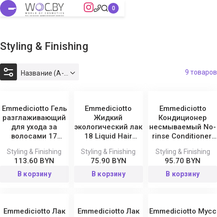
Styling & Finishing
9 товаров
Название (А-Я)
Emmediciotto Гель
Emmediciotto
Emmediciotto
разглаживающий
Жидкий
Кондиционер
для ухода за
экологический лак
несмываемый No-
волосами 17
18 Liquid Hair
rinse Conditioner,
Natural Form, 200
Spray, 250 мл
150 мл
Styling & Finishing
Styling & Finishing
Styling & Finishing
мл
113.60 BYN
75.90 BYN
95.70 BYN
В корзину
В корзину
В корзину
Emmediciotto Лак
Emmediciotto Лак
Emmediciotto Мусс