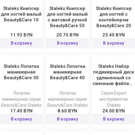
Staleks Книпсер
Staleks Книпсер
Staleks Книпсер
для ногтей малый
для ногтей малый
для ногтей с
Beauty&Care 10
с матовой ручкой
контейнером
Beauty&Care 50
Beauty&Care 20
11.93 BYN
20.70 BYN
23.40 BYN
В корзину
В корзину
В корзину
Staleks Лопатка
Staleks Лопатка
Staleks Набор
маникюрная
маникюрная
педикюрный диск
Beauty&Care 30
Beauty&Care 40
удлиненный со
сменным файлами
180 грит Pododisc
Лопатки
Лопатки
Серия Expert
Expert 5 шт
маникюрные серии
маникюрные серии
инструментов
Beauty&Care Staleks
Beauty&Care Staleks
Staleks
17.40 BYN
8.60 BYN
24.00 BYN
В корзину
В корзину
В корзину