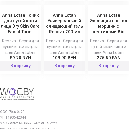
Anna Lotan Тоник
Anna Lotan
Anna Lotan
для сухой кожи
Универсальный
Эссенция против
лица Dry Skin Care
очищающий гель
морщин с
Facial Toner
Renova 200 мл
пептидами Bio
Renova 200 мл
Peptide Essence
Renova - Серия для
Renova - Серия для
Renova - Серия для
Recharging Renova
сухой кожи лица и
сухой кожи лица и
сухой кожи лица и
50 мл
шеи Anna Lotan
шеи Anna Lotan
шеи Anna Lotan
89.70 BYN
108.90 BYN
275.50 BYN
В корзину
В корзину
В корзину
ООО "Вок-бай"
УНП 193642344
ЗАО «Альфа-Банк», БИК: ALFABY2X
р/с: BY10ALFA30122C45980010270000