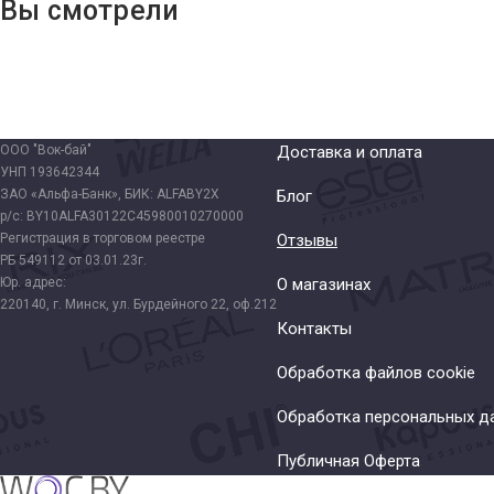
Вы смотрели
ООО "Вок-бай"
Доставка и оплата
УНП 193642344
ЗАО «Альфа-Банк», БИК: ALFABY2X
Блог
р/с: BY10ALFA30122C45980010270000
Регистрация в торговом реестре
Отзывы
РБ 549112 от 03.01.23г.
Юр. адрес:
О магазинах
220140, г. Минск, ул. Бурдейного 22, оф.212
Контакты
Обработка файлов cookie
Обработка персональных д
Публичная Оферта