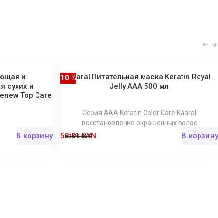
яющая и
Kaaral Питательная маска Keratin Royal
10 %
я сухих и
Jelly ААА 500 мл
Renew Top Care
Серия AAA Keratin Color Care Kaaral
восстановление окрашенных волос
В корзину
53.81 BYN
В корзину
59.79 BYN