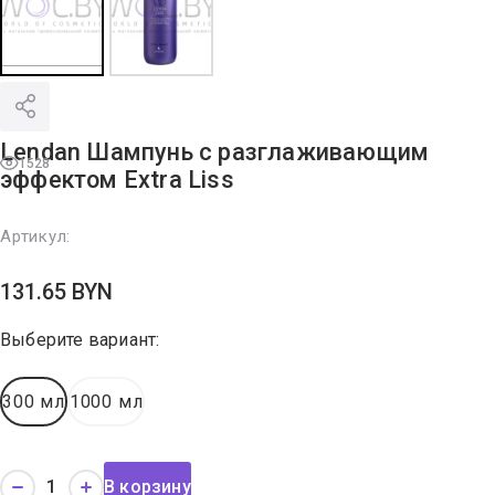
Lendan Шампунь с разглаживающим
1528
эффектом Extra Liss
Артикул:
131.65
BYN
Выберите вариант:
300 мл
1000 мл
В корзину