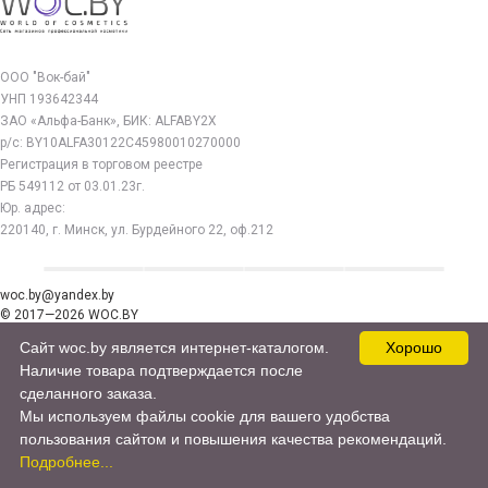
ООО "Вок-бай"
УНП 193642344
ЗАО «Альфа-Банк», БИК: ALFABY2X
р/с: BY10ALFA30122C45980010270000
Регистрация в торговом реестре
РБ 549112 от 03.01.23г.
Юр. адрес:
220140, г. Минск, ул. Бурдейного 22, оф.212
woc.by@yandex.by
© 2017—2026 WOC.BY
Продвижение сайта -
cweb.by
Сайт woc.by является интернет-каталогом.
Хорошо
Наличие товара подтверждается после
сделанного заказа.
Мы используем файлы cookie для вашего удобства
пользования сайтом и повышения качества рекомендаций.
Подробнее...