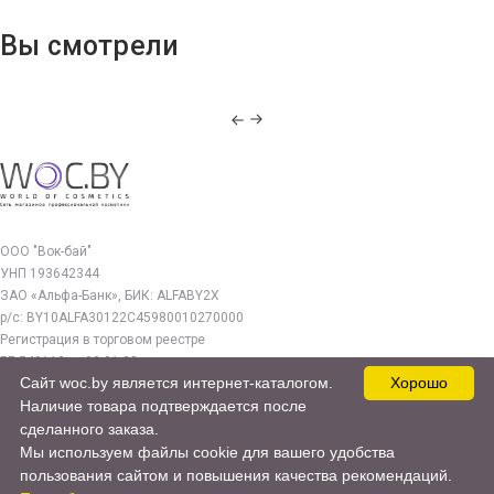
Вы смотрели
ООО "Вок-бай"
УНП 193642344
ЗАО «Альфа-Банк», БИК: ALFABY2X
р/с: BY10ALFA30122C45980010270000
Регистрация в торговом реестре
РБ 549112 от 03.01.23г.
Сайт woc.by является интернет-каталогом.
Хорошо
Юр. адрес:
Наличие товара подтверждается после
220140, г. Минск, ул. Бурдейного 22, оф.212
сделанного заказа.
Мы используем файлы cookie для вашего удобства
woc.by@yandex.by
пользования сайтом и повышения качества рекомендаций.
© 2017—2026 WOC.BY