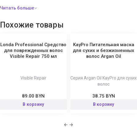
Состав:
Aqua (Water), Cetearyl Alcohol, Cetrimonium Chloride,
Erythriol, Galaxaura Rugosa, Sargassum Pacificum, Turbinaria
Ornata Extract, Behentrimonium chloride, Lactic Acid, Parfum,
Похожие товары
Butyrospermum Parkii Butter, Sodium Gluconate, Isopropyl Alcohol,
Propanediol, Sodium Hydroxide, Citric Acid, Tartaric Acid, Gluconic
Acid, Glycerin, Phenoxyethanol.
Londa Professional Средство
KayPro Питательная маска
для поврежденных волос
для сухих и безжизненных
Visible Repair 750 мл
волос Argan Oil
Visible Repair
Серия Argan Oil KayPro для сухих
волос
89.00 BYN
38.75 BYN
В корзину
В корзину