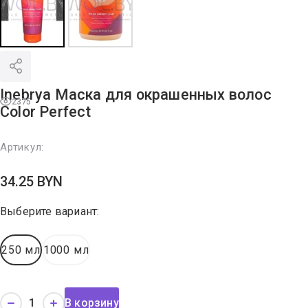
Inebrya Маска для окрашенных волос
2375
Color Perfect
Артикул:
34.25
BYN
Выберите вариант:
250 мл
1000 мл
В корзину