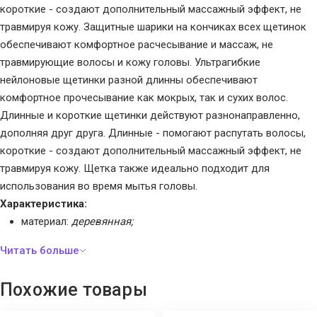
короткие - создают дополнительный массажный эффект, не
травмируя кожу. Защитные шарики на кончиках всех щетинок
обеспечивают комфортное расчесывание и массаж, не
травмирующие волосы и кожу головы. Ультрагибкие
нейлоновые щетинки разной длинны обеспечивают
комфортное прочесывание как мокрых, так и сухих волос.
Длинные и короткие щетинки действуют разнонаправленно,
дополняя друг друга. Длинные - помогают распутать волосы,
короткие - создают дополнительный массажный эффект, не
травмируя кожу. Щетка также идеально подходит для
использования во время мытья головы.
Характеристика:
материал:
деревянная;
высота:
37 мм;
вес:
65 г;
длина:
210 мм;
Похожие товары
ширина:
46 мм;
щетина:
нейлон.