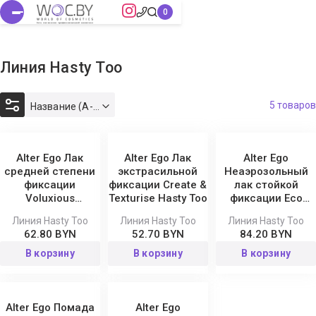
Линия Hasty Too
5 товаров
Название (А-Я)
Alter Ego Лак
Alter Ego Лак
Alter Ego
средней степени
экстрасильной
Неаэрозольный
фиксации
фиксации Create &
лак стойкой
Voluxious
Texturise Hasty Too
фиксации Eco
Hairspray Hasty
Hairspray Hasty
Линия Hasty Too
Линия Hasty Too
Линия Hasty Too
Too 500 мл
Too 320 мл
62.80 BYN
52.70 BYN
84.20 BYN
В корзину
В корзину
В корзину
Alter Ego Помада
Alter Ego