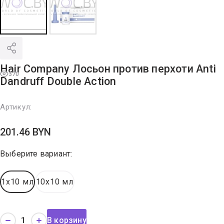
Hair Company Лосьон против перхоти Anti
370
Dandruff Double Action
Артикул:
201.46
BYN
Выберите вариант:
1x10 мл
10x10 мл
В корзину