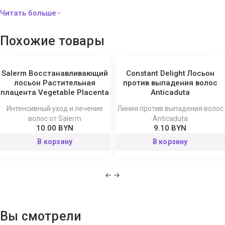
Способ применения:
добавьте 1 г комплекса во флакон (1
нажатие пипетки), встряхните, затем нанесите на кожу головы,
Похожие товары
сделайте легкий массаж. Не смывайте. Способ применения в
домашних условиях: в качестве поддерживающего ухода
нанести на кожу головы 1 разовую дозу лосьона, сделайте
Salerm Восстанавливающий
Constant Delight Лосьон
легкий массаж. Не смывайте.
лосьон Растительная
против выпадения волос
плацента Vegetable Placenta
Anticaduta
Интенсивный уход и лечение
Линия против выпадения волос
волос от Salerm
Anticaduta
10.00 BYN
9.10 BYN
В корзину
В корзину
Вы смотрели