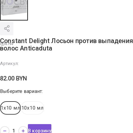
Constant Delight Лосьон против выпадения
4794
волос Anticaduta
Артикул:
82.00
BYN
Выберите вариант:
1x10 мл
10x10 мл
В корзину