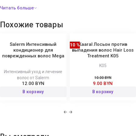
Способ применения:
наносить массажными движениями на
чистую кожу после каждого мытья головы. Не смывать. При
Похожие товары
сильном выпадении волос следует использовать дважды в
день. В профилактических целях - 1-2 раза в неделю.
Рекомендуемый курс применения – 30 дней.
Salerm Интенсивный
Kaaral Лосьон против
10 %
кондиционер для
выпадения волос Hair Loss
поврежденных волос Mega
Treatment K05
K05
Интенсивный уход и лечение
волос от Salerm
10.00 BYN
12.00 BYN
9.00 BYN
В корзину
В корзину