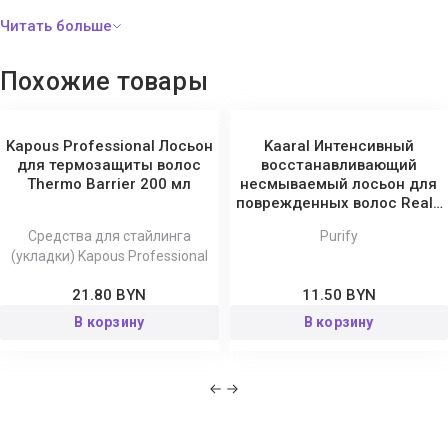
возвращает волосам утраченное здоровье, шелковистость и
блеск, предотвращает ломкость и выпадение. Имеет приятный
нейтральный аромат.
Похожие товары
Уровень pН: 6,25.
Kapous Professional Лосьон
Kaaral Интенсивный
для термозащиты волос
восстанавливающий
Thermo Barrier 200 мл
несмываемый лосьон для
поврежденных волос Reale
Purify
Средства для стайлинга
Purify
(укладки) Kapous Professional
21.80 BYN
11.50 BYN
В корзину
В корзину