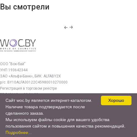
Вы смотрели
ООО "Вок-бай"
УНП 193642344
ЗАО «Альфа-Банк», БИК: ALFABY2X
р/с: BY10ALFA30122C45980010270000
Регистрация в торговом реестре
РБ 549112 от 03.01.23г.
Сайт woc.by является интернет-каталогом.
Хорошо
Юр. адрес:
Наличие товара подтверждается после
220140, г. Минск, ул. Бурдейного 22, оф.212
сделанного заказа.
Мы используем файлы cookie для вашего удобства
woc.by@yandex.by
пользования сайтом и повышения качества рекомендаций.
© 2017—2026 WOC.BY
Подробнее...
Продвижение сайта -
cweb.by