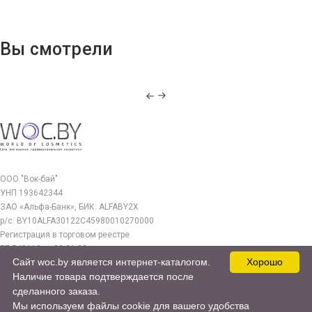
Вы смотрели
ООО "Вок-бай"
УНП 193642344
ЗАО «Альфа-Банк», БИК: ALFABY2X
р/с: BY10ALFA30122C45980010270000
Регистрация в торговом реестре
РБ 549112 от 03.01.23г.
Сайт woc.by является интернет-каталогом.
Хорошо
Юр. адрес:
Наличие товара подтверждается после
220140, г. Минск, ул. Бурдейного 22, оф.212
сделанного заказа.
Мы используем файлы cookie для вашего удобства