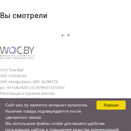
Вы смотрели
ООО "Вок-бай"
УНП 193642344
ЗАО «Альфа-Банк», БИК: ALFABY2X
р/с: BY10ALFA30122C45980010270000
Регистрация в торговом реестре
РБ 549112 от 03.01.23г.
Сайт woc.by является интернет-каталогом.
Хорошо
Юр. адрес:
Наличие товара подтверждается после
220140, г. Минск, ул. Бурдейного 22, оф.212
сделанного заказа.
Мы используем файлы cookie для вашего удобства
woc.by@yandex.by
пользования сайтом и повышения качества рекомендаций.