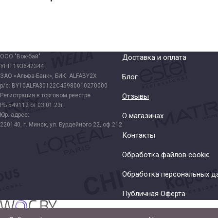
ООО "Вок-бай"
Доставка и оплата
УНП 193642344
ЗАО «Альфа-Банк», БИК: ALFABY2X
Блог
р/с: BY10ALFA30122C45980010270000
Регистрация в торговом реестре
Отзывы
РБ 549112 от 03.01.23г.
Юр. адрес:
О магазинах
220140, г. Минск, ул. Бурдейного 22, оф.212
Контакты
Обработка файлов cookie
Обработка персональных д
Публичная Оферта