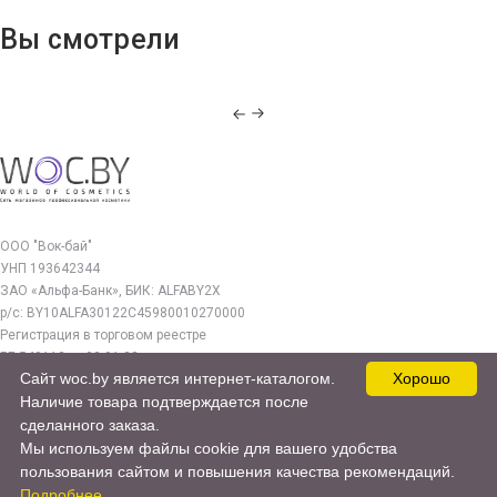
Вы смотрели
ООО "Вок-бай"
УНП 193642344
ЗАО «Альфа-Банк», БИК: ALFABY2X
р/с: BY10ALFA30122C45980010270000
Регистрация в торговом реестре
РБ 549112 от 03.01.23г.
Сайт woc.by является интернет-каталогом.
Хорошо
Юр. адрес:
Наличие товара подтверждается после
220140, г. Минск, ул. Бурдейного 22, оф.212
сделанного заказа.
Мы используем файлы cookie для вашего удобства
woc.by@yandex.by
пользования сайтом и повышения качества рекомендаций.
© 2017—2026 WOC.BY
Подробнее...