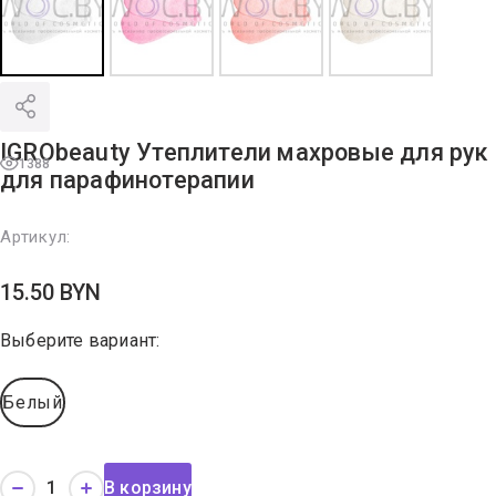
IGRObeauty Утеплители махровые для рук
1388
для парафинотерапии
Артикул:
15.50
BYN
Выберите вариант:
Белый
В корзину