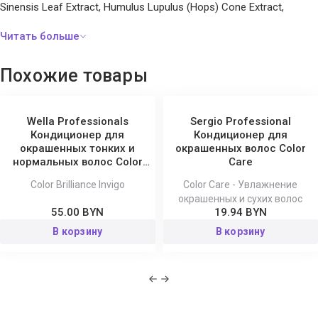
Sinensis Leaf Extract, Humulus Lupulus (Hops) Cone Extract,
Arctium Lappa Root Extract, Hydroxyethylcellulose,
Acrylamidopropyltrimonium Chloride/Acrylamide Copolymer,
Fragrance, Citric Acid, BHT, Methylchloroisothiazolinone,
Похожие товары
Methylisothiazolinone.
Wella Professionals
Sergio Professional
Кондиционер для
Кондиционер для
окрашенных тонких и
окрашенных волос Color
нормальных волос Color
Care
Brilliance Invigo
Color Brilliance Invigo
Color Care - Увлажнение
окрашенных и сухих волос
55.00 BYN
19.94 BYN
В корзину
В корзину