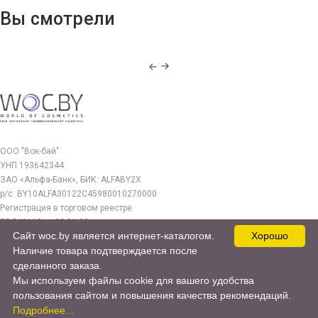
Вы смотрели
ООО "Вок-бай"
УНП 193642344
ЗАО «Альфа-Банк», БИК: ALFABY2X
р/с: BY10ALFA30122C45980010270000
Регистрация в торговом реестре
РБ 549112 от 03.01.23г.
Сайт woc.by является интернет-каталогом.
Хорошо
Юр. адрес:
Наличие товара подтверждается после
220140, г. Минск, ул. Бурдейного 22, оф.212
сделанного заказа.
Мы используем файлы cookie для вашего удобства
woc.by@yandex.by
пользования сайтом и повышения качества рекомендаций.
© 2017—2026 WOC.BY
Подробнее...