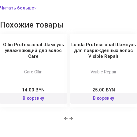
вокруг каждого волоса для предотвращения повреждений и
ломкости, увлажняет и возвращает эластичность. Комплекс
цитрусовых экстрактов отлично подходит для профилактики
Похожие товары
секущихся кончиков, помогает усилить гладкость и сияющий
блеск волос.
Ollin Professional Шампунь
Londa Professional Шампунь
Способ применения:
нанесите шампунь на влажные волосы.
увлажняющий для волос
для поврежденных волос
Сare
Visible Repair
Массажными движениями равномерно распределите по
волосам и коже головы. Промойте волосы теплой водой и
промокните полотенцем. Для комплексного восстановления
Care Ollin
Visible Repair
волос используйте продукты линии Salon Total Repair.
14.00 BYN
25.00 BYN
В корзину
В корзину