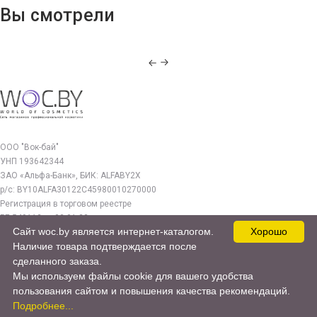
Вы смотрели
ООО "Вок-бай"
УНП 193642344
ЗАО «Альфа-Банк», БИК: ALFABY2X
р/с: BY10ALFA30122C45980010270000
Регистрация в торговом реестре
РБ 549112 от 03.01.23г.
Сайт woc.by является интернет-каталогом.
Хорошо
Юр. адрес:
Наличие товара подтверждается после
220140, г. Минск, ул. Бурдейного 22, оф.212
сделанного заказа.
Мы используем файлы cookie для вашего удобства
woc.by@yandex.by
пользования сайтом и повышения качества рекомендаций.
© 2017—2026 WOC.BY
Подробнее...
Продвижение сайта -
cweb.by