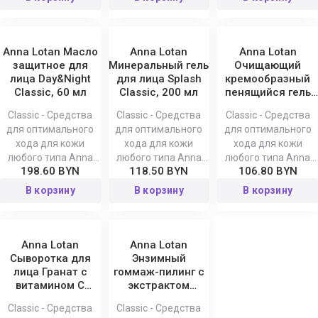
Anna Lotan Масло
Anna Lotan
Anna Lotan
защитное для
Минеральный гель
Очищающий
лица Day&Night
для лица Splash
кремообразный
Classic, 60 мл
Classic, 200 мл
пенящийся гель
для лица Classic,
Classic - Средства
Classic - Средства
Classic - Средства
200 мл
для оптимального
для оптимального
для оптимального
хода для кожи
хода для кожи
хода для кожи
любого типа Anna
любого типа Anna
любого типа Anna
198.60 BYN
118.50 BYN
106.80 BYN
Lotan
Lotan
Lotan
В корзину
В корзину
В корзину
Anna Lotan
Anna Lotan
Сыворотка для
Энзимный
лица Гранат с
гоммаж-пилинг с
витамином С
экстрактом
Classic, 30 мл
жемчуга Classic,
Classic - Средства
Classic - Средства
50 мл