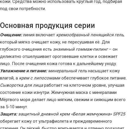
кожи. Средства можно использовать круглый год, подбирая
под свои потребности.
Основная продукция серии
Очищение:
линия включает
кремообразный пенящийся гель
,
который мягко очищает кожу, не пересушивая её. Для
глубокого очищения есть
энзимный гоммаж-пилинг
– он
деликатно отшелушивает ороговевшие клетки и освежает
лицо. После очищения кожа готова к дальнейшему уходу.
Увлажнение и питание:
минеральный гель
насыщает кожу
влагой, а
крем с липосомами
обеспечивает глубокое питание.
Сыворотка для лица
работает на клеточном уровне, улучшая
состояние кожи изнутри. Жемчужная маска с минералами
Мёртвого моря делает лицо мягким, свежим и сияющим всего
за 5-10 минут.
Защита:
защитный дневной крем «Белая жемчужина» SPF25
оберегает кожу от ультрафиолета и преждевременного
старения. Он лёгкий, быстро впитывается и отлично подходит