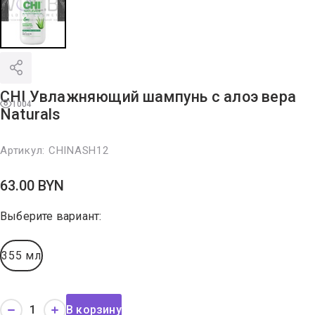
CHI Увлажняющий шампунь с алоэ вера
1004
Naturals
Артикул:
CHINASH12
63.00
BYN
Выберите вариант:
355 мл
В корзину