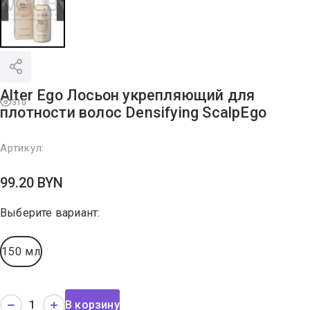
Alter Ego Лосьон укрепляющий для
310
плотности волос Densifying ScalpEgo
Артикул:
99.20
BYN
Выберите вариант:
150 мл
В корзину