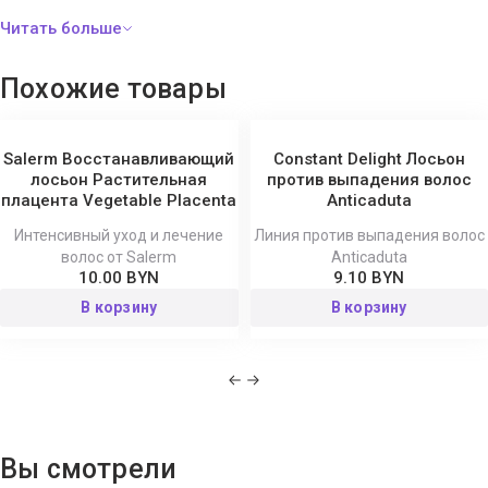
Niacinamide, Hydrolyzed Keratin, Chlorella Vulgaris/Lupinus Albus
Protein Ferment, Hydroxypropyltrimonium Hyaluronate, Panthenol,
Citrulline, Ornithine HCL, Lecithin, Panax Ginseng Root Extract, PPG-
Похожие товары
26-Buteth-26, Palmitamidopropyltrimonium Chloride, Arginine,
Betaine, Glycerin, Saccharomyces Ferment Lysate Filtrate, PEG-40
Hydrogenated Castor Oil, Polysorbate-20, Hydroxypropyl Guar
Salerm Восстанавливающий
Constant Delight Лосьон
Hydroxypropyltrimonium Chloride, Lactic Acid, Citric Acid,
лосьон Растительная
против выпадения волос
плацента Vegetable Placenta
Anticaduta
Methylpropanediol, Phenylpropanol, Propylene Glycol, Pentylene
Glycol, Decylene Glycol, Caprylyl Glycol, Sodium Benzoate,
Интенсивный уход и лечение
Линия против выпадения волос
Potassium Sorbate, Ethylhexylglycerin, Chlorphenesin, Benzyl
волос от Salerm
Anticaduta
10.00 BYN
9.10 BYN
Alcohol, Phenoxyethanol, Parfum (Fragrance), Limonene.
В корзину
В корзину
Вы смотрели