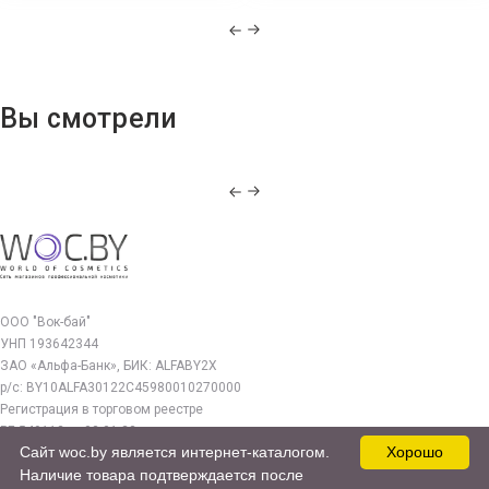
Вы смотрели
ООО "Вок-бай"
УНП 193642344
ЗАО «Альфа-Банк», БИК: ALFABY2X
р/с: BY10ALFA30122C45980010270000
Регистрация в торговом реестре
РБ 549112 от 03.01.23г.
Сайт woc.by является интернет-каталогом.
Хорошо
Юр. адрес:
Наличие товара подтверждается после
220140, г. Минск, ул. Бурдейного 22, оф.212