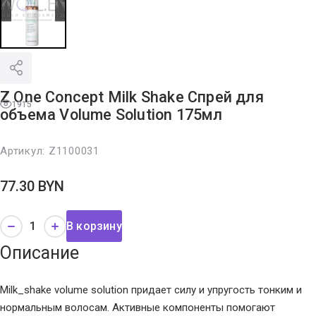
Z One Concept Milk Shake Спрей для
1915
объема Volume Solution 175мл
Артикул:
Z1100031
77.30
BYN
В корзину
Описание
Milk_shake volume solution придает силу и упругость тонким и
нормальным волосам. Активные компоненты помогают