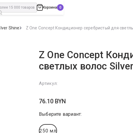
Корзина
ilver Shine
Z One Concept Кондиционер серебристый для светлых 
Z One Concept Конд
светлых волос Silver
Артикул:
76.10
BYN
Выберите вариант:
250 мл