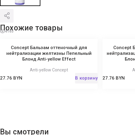
Похожие товары
4165
Concept Бальзам оттеночный для
Concept 
нейтрализации желтизны Пепельный
нейтрализа
Блонд Anti-yellow Effect
Блон
Anti-yellow Concept
A
27.76 BYN
В корзину
27.76 BYN
Вы смотрели