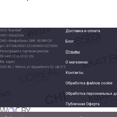
ООО "Вок-бай"
Доставка и оплата
УНП 193642344
ЗАО «Альфа-Банк», БИК: ALFABY2X
Блог
р/с: BY10ALFA30122C45980010270000
Регистрация в торговом реестре
Отзывы
РБ 549112 от 03.01.23г.
Юр. адрес:
О магазинах
220140, г. Минск, ул. Бурдейного 22, оф.212
Контакты
Обработка файлов cookie
Обработка персональных д
Публичная Оферта